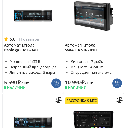
5.0
·
11 отзывов
Автомагнитола
Автомагнитола
Prology CMD-340
SWAT ANB-7010
Мощность: 4x55 Вт
Диагональ: 7 дюйм
Встроенный процессор: да
Мощность: 4x50 Вт
Линейные выходы: 3 пары
Операционная система:
Android 10
5 590
₽
10 990
₽
/ шт.
/ шт.
В НАЛИЧИИ
В НАЛИЧИИ
РАССРОЧКА 9 МЕС