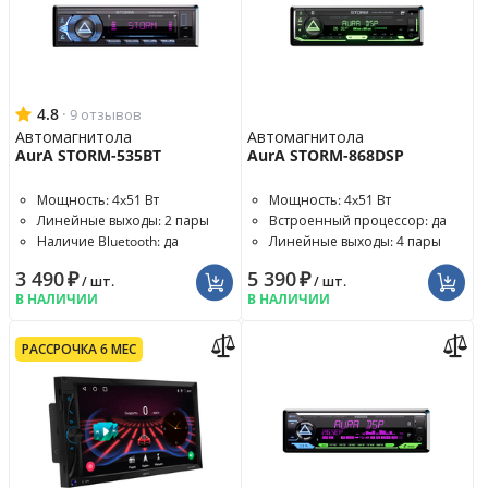
4.8
·
9 отзывов
Автомагнитола
Автомагнитола
AurA STORM-535BT
AurA STORM-868DSP
Мощность: 4x51 Вт
Мощность: 4x51 Вт
Линейные выходы: 2 пары
Встроенный процессор: да
Наличие Bluetooth: да
Линейные выходы: 4 пары
3 490
₽
5 390
₽
/ шт.
/ шт.
В НАЛИЧИИ
В НАЛИЧИИ
РАССРОЧКА 6 МЕС