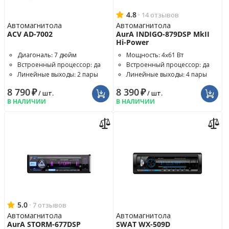
4.8
·
14 отзывов
Автомагнитола
Автомагнитола
ACV AD-7002
AurA INDIGO-879DSP MkII
Hi-Power
Диагональ: 7 дюйм
Мощность: 4x61 Вт
Встроенный процессор: да
Встроенный процессор: да
Линейные выходы: 2 пары
Линейные выходы: 4 пары
8 790
₽
8 390
₽
/ шт.
/ шт.
В НАЛИЧИИ
В НАЛИЧИИ
5.0
·
7 отзывов
Автомагнитола
Автомагнитола
AurA STORM-677DSP
SWAT WX-509D