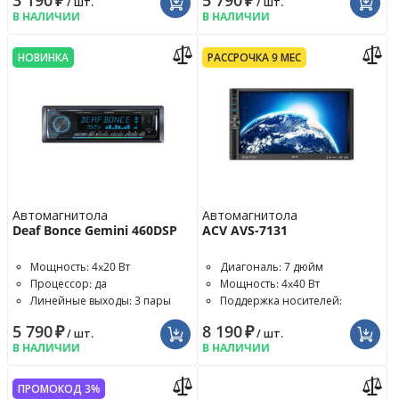
3 190
₽
5 790
₽
/ шт.
/ шт.
В НАЛИЧИИ
В НАЛИЧИИ
НОВИНКА
РАССРОЧКА 9 МЕС
Автомагнитола
Автомагнитола
Deaf Bonce Gemini 460DSP
ACV AVS-7131
Мощность: 4x20 Вт
Диагональ: 7 дюйм
Процессор: да
Мощность: 4x40 Вт
Линейные выходы: 3 пары
Поддержка носителей:
отсутствует
5 790
₽
8 190
₽
/ шт.
/ шт.
В НАЛИЧИИ
В НАЛИЧИИ
ПРОМОКОД 3%