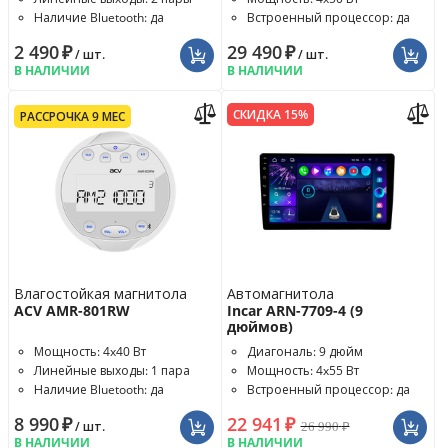
Наличие Bluetooth: да
Встроенный процессор: да
2 490
₽
29 490
₽
/ шт.
/ шт.
В НАЛИЧИИ
В НАЛИЧИИ
СКИДКА 15%
РАССРОЧКА 9 МЕС
Влагостойкая магнитола
Автомагнитола
ACV AMR-801RW
Incar ARN-7709-4 (9
дюймов)
Мощность: 4x40 Вт
Диагональ: 9 дюйм
Линейные выходы: 1 пара
Мощность: 4x55 Вт
Наличие Bluetooth: да
Встроенный процессор: да
8 990
₽
22 941
₽
26 990
₽
/ шт.
В НАЛИЧИИ
В НАЛИЧИИ