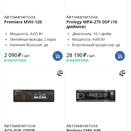
Автомагнитола
Автомагнитола
Premiera MVH-120
Prology MPA-275 DSP (10
дюймов)
Мощность: 4x55 Вт
Диагональ: 10.1 дюйм
Линейные выходы: 2 пары
Мощность: 4x60 Вт
Наличие Bluetooth: да
Встроенный процессор: да
2 090
₽
28 190
₽
/ шт.
/ шт.
В НАЛИЧИИ
В НАЛИЧИИ
Автомагнитола
Автомагнитола
ACV AVS-1701R
Prology CMX-440