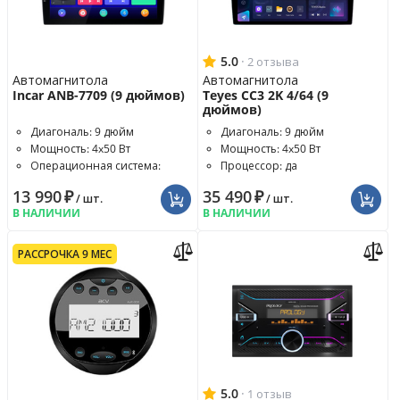
5.0
·
2 отзыва
Автомагнитола
Автомагнитола
Incar ANB-7709 (9 дюймов)
Teyes CC3 2K 4/64 (9
дюймов)
Диагональ: 9 дюйм
Диагональ: 9 дюйм
Мощность: 4x50 Вт
Мощность: 4x50 Вт
Операционная система:
Процессор: да
Android 10
13 990
₽
35 490
₽
/ шт.
/ шт.
В НАЛИЧИИ
В НАЛИЧИИ
РАССРОЧКА 9 МЕС
5.0
·
1 отзыв