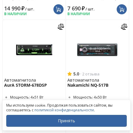
14 990
₽
7 690
₽
/ шт.
/ шт.
В НАЛИЧИИ
В НАЛИЧИИ
5.0
·
2 отзыва
Автомагнитола
Автомагнитола
AurA STORM-678DSP
Nakamichi NQ-517B
Мощность: 4x51 Вт
Мощность: 4x50 Вт
Обратный звонок
Встроенный процессор: да
Линейные выходы: 3 пары
Мы используем cookie. Продолжая пользоваться сайтом, вы
Написать в ВКонтакте
Линейные выходы: 3 пары
Наличие Bluetooth: да
соглашаетесь с
политикой конфиденциальности
.
Написать в MAX
Написать в WhatsApp
4 590
₽
3 990
₽
/ шт.
/ шт.
Принять
Написать в Telegram
В НАЛИЧИИ
В НАЛИЧИИ
Закрыть