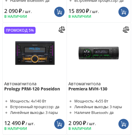
Наличие Bluetooth: да
Встроенный процессор: да
2 090
₽
15 890
₽
/ шт.
/ шт.
В НАЛИЧИИ
В НАЛИЧИИ
ПРОМОКОД 5%
Автомагнитола
Автомагнитола
Prology PRM-120 Poseidon
Premiera MVH-130
Мощность: 4x140 Вт
Мощность: 4x55 Вт
Встроенный процессор: да
Линейные выходы: 3 пары
Линейные выходы: 3 пары
Наличие Bluetooth: да
12 490
₽
2 090
₽
/ шт.
/ шт.
В НАЛИЧИИ
В НАЛИЧИИ