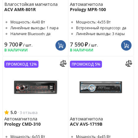
Влагостойкая магнитола
Автомагнитола
ACV AMR-801R
Prology MPR-100
Мощность: 4x40 Вт
Мощность: 4x55 Вт
Линейные выходы: 1 пара
Встроенный процессор: да
Наличие Bluetooth: да
Линейные выходы: 3 пары
9 700
₽
7 590
₽
/ шт.
/ шт.
В НАЛИЧИИ
В НАЛИЧИИ
ПРОМОКОД 12%
ПРОМОКОД 5%
5.0
·
3 отзыва
Автомагнитола
Автомагнитола
Prology CMD-310
ACV AVS-1719B
Мощность: 4x55 Вт
Мощность: 4x45 Вт