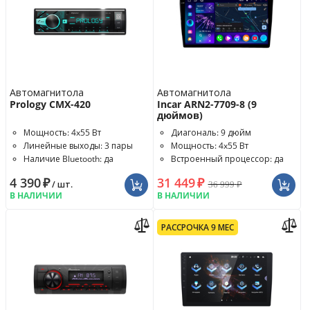
Автомагнитола
Автомагнитола
Prology CMX-420
Incar ARN2-7709-8 (9
дюймов)
Мощность: 4x55 Вт
Диагональ: 9 дюйм
Линейные выходы: 3 пары
Мощность: 4x55 Вт
Наличие Bluetooth: да
Встроенный процессор: да
4 390
₽
31 449
₽
36 999
₽
/ шт.
В НАЛИЧИИ
В НАЛИЧИИ
РАССРОЧКА 9 МЕС