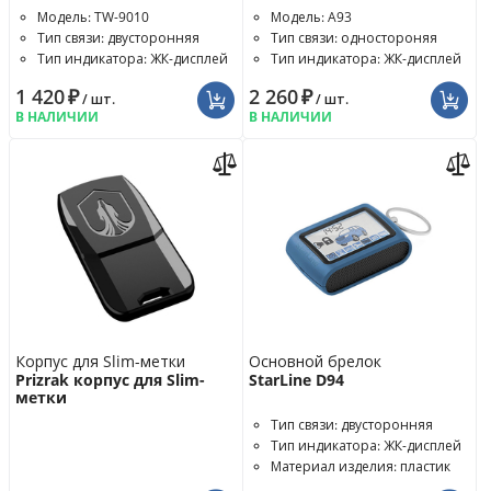
Модель: TW-9010
Модель: A93
Тип связи: двусторонняя
Тип связи: одностороняя
Тип индикатора: ЖК-дисплей
Тип индикатора: ЖК-дисплей
1 420
₽
2 260
₽
/ шт.
/ шт.
В НАЛИЧИИ
В НАЛИЧИИ
Корпус для Slim-метки
Основной брелок
Prizrak корпус для Slim-
StarLine D94
метки
Тип связи: двусторонняя
Тип индикатора: ЖК-дисплей
Материал изделия: пластик