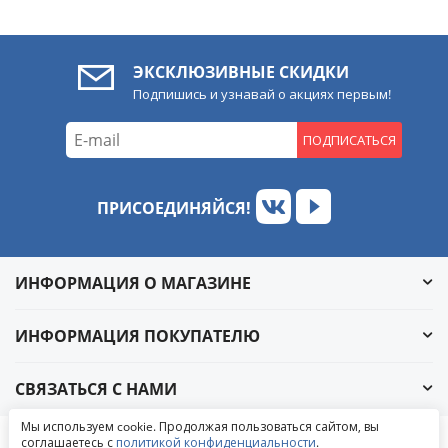
ЭКСКЛЮЗИВНЫЕ СКИДКИ
Подпишись и узнавай о акциях первым!
ПОДПИСАТЬСЯ
ПРИСОЕДИНЯЙСЯ!
ИНФОРМАЦИЯ О МАГАЗИНЕ
ИНФОРМАЦИЯ ПОКУПАТЕЛЮ
СВЯЗАТЬСЯ С НАМИ
Обратный звонок
Мы используем cookie. Продолжая пользоваться сайтом, вы
Написать в ВКонтакте
соглашаетесь с
политикой конфиденциальности
.
© 2004-2026 «УралАвтоСаунд»
Написать в MAX