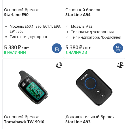
Основной брелок
Основной брелок
StarLine E90
StarLine A94
Модель: E60.1, E90, E61.1, E93,
Модель: A92
E91, E63
Тип связи: двусторонняя
Тип связи: двусторонняя
Тип индикатора: ЖК-дисплей
Тип индикатора: ЖК-дисплей
5 380
₽
5 380
₽
/ шт.
/ шт.
В НАЛИЧИИ
В НАЛИЧИИ
Основной брелок
Дополнительный брелок
Tomahawk TW-9010
StarLine A93