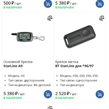
500
₽
5 380
₽
/ шт.
/ шт.
В НАЛИЧИИ
В НАЛИЧИИ
Основной брелок
Брелок-метка
StarLine A9
BT StarLine для *96/97
Модель: A9
Модель: A96, E60, E66, E96
Тип связи: двусторонняя
Тип связи: одностороняя
Тип индикатора: ЖК-дисплей
Тип индикатора:
светодиодный
5 380
₽
2 520
₽
/ шт.
/ шт.
В НАЛИЧИИ
В НАЛИЧИИ