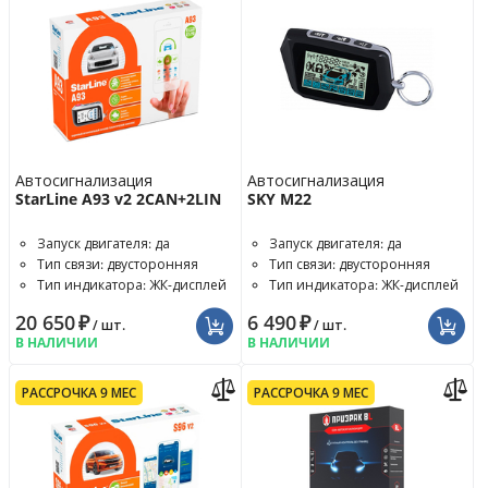
Автосигнализация
Автосигнализация
StarLine A93 v2 2CAN+2LIN
SKY M22
Запуск двигателя: да
Запуск двигателя: да
Тип связи: двусторонняя
Тип связи: двусторонняя
Тип индикатора: ЖК-дисплей
Тип индикатора: ЖК-дисплей
20 650
₽
6 490
₽
/ шт.
/ шт.
В НАЛИЧИИ
В НАЛИЧИИ
РАССРОЧКА 9 МЕС
РАССРОЧКА 9 МЕС