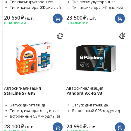
Тип связи: двусторонняя
Тип связи: двусторонняя
Тип индикатора: ЖК-дисплей
Тип индикатора: ЖК-дисплей
20 650
₽
23 500
₽
/ шт.
/ шт.
В НАЛИЧИИ
В НАЛИЧИИ
Автосигнализация
Автосигнализация
StarLine S7 GPS
Pandora VX 4G v3
Запуск двигателя: да
Запуск двигателя: да
Тип индикатора: без дисплея
Встроенный GPS-модуль: да
Встроенный GSM-модуль: да
28 100
₽
24 990
₽
/ шт.
/ шт.