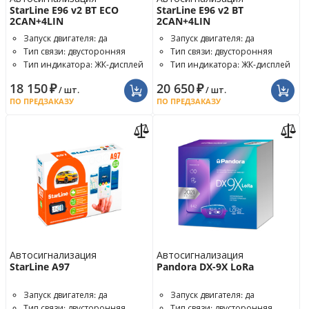
StarLine E96 v2 BT ECO
StarLine E96 v2 BT
2CAN+4LIN
2CAN+4LIN
Запуск двигателя: да
Запуск двигателя: да
Тип связи: двусторонняя
Тип связи: двусторонняя
Тип индикатора: ЖК-дисплей
Тип индикатора: ЖК-дисплей
18 150
₽
20 650
₽
/ шт.
/ шт.
ПО ПРЕДЗАКАЗУ
ПО ПРЕДЗАКАЗУ
Автосигнализация
Автосигнализация
StarLine A97
Pandora DX-9X LoRa
Запуск двигателя: да
Запуск двигателя: да
Тип связи: двусторонняя
Тип связи: двусторонняя