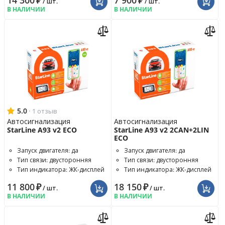
14 300
₽
7 900
₽
/ шт.
/ шт.
В НАЛИЧИИ
В НАЛИЧИИ
5.0
·
1 отзыв
Автосигнализация
Автосигнализация
StarLine A93 v2 ECO
StarLine A93 v2 2CAN+2LIN
ECO
Запуск двигателя: да
Запуск двигателя: да
Тип связи: двусторонняя
Тип связи: двусторонняя
Тип индикатора: ЖК-дисплей
Тип индикатора: ЖК-дисплей
11 800
₽
18 150
₽
/ шт.
/ шт.
В НАЛИЧИИ
В НАЛИЧИИ