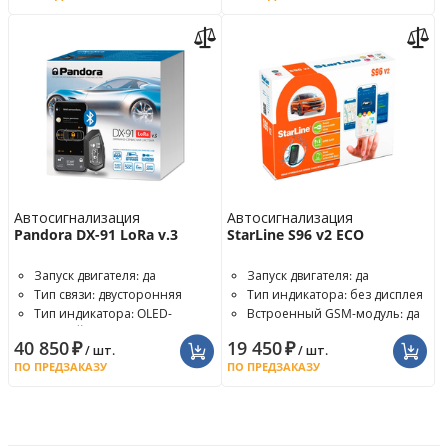
Автосигнализация
Автосигнализация
Pandora DX-91 LoRa v.3
StarLine S96 v2 ECO
Запуск двигателя: да
Запуск двигателя: да
Тип связи: двусторонняя
Тип индикатора: без дисплея
Тип индикатора: OLED-
Встроенный GSM-модуль: да
дисплей
40 850
₽
19 450
₽
/ шт.
/ шт.
ПО ПРЕДЗАКАЗУ
ПО ПРЕДЗАКАЗУ