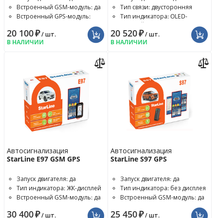
Встроенный GSM-модуль: да
Тип связи: двусторонняя
Встроенный GPS-модуль:
Тип индикатора: OLED-
опция
дисплей
20 100
₽
20 520
₽
/ шт.
/ шт.
В НАЛИЧИИ
В НАЛИЧИИ
Автосигнализация
Автосигнализация
StarLine E97 GSM GPS
StarLine S97 GPS
Запуск двигателя: да
Запуск двигателя: да
Тип индикатора: ЖК-дисплей
Тип индикатора: без дисплея
Встроенный GSM-модуль: да
Встроенный GSM-модуль: да
30 400
₽
25 450
₽
/ шт.
/ шт.