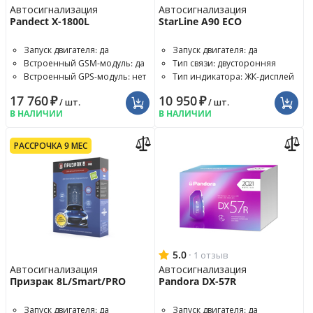
Автосигнализация
Автосигнализация
Pandect X-1800L
StarLine A90 ECO
Запуск двигателя: да
Запуск двигателя: да
Встроенный GSM-модуль: да
Тип связи: двусторонняя
Встроенный GPS-модуль: нет
Тип индикатора: ЖК-дисплей
17 760
₽
10 950
₽
/ шт.
/ шт.
В НАЛИЧИИ
В НАЛИЧИИ
РАССРОЧКА 9 МЕС
5.0
·
1 отзыв
Автосигнализация
Автосигнализация
Призрак 8L/Smart/PRO
Pandora DX-57R
Запуск двигателя: да
Запуск двигателя: да