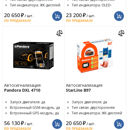
Тип индикатора: ЖК-дисплей
Тип индикатора: OLED-
дисплей
20 650
₽
23 200
₽
/ шт.
/ шт.
ПО ПРЕДЗАКАЗУ
ПО ПРЕДЗАКАЗУ
Автосигнализация
Автосигнализация
Pandora DXL 4710
StarLine B97
Запуск двигателя: да
Запуск двигателя: да
Встроенный GSM-модуль: да
Тип связи: двусторонняя
Встроенный GPS-модуль: да
Тип индикатора: ЖК-дисплей
56 130
₽
20 650
₽
/ шт.
/ шт.
ПО ПРЕДЗАКАЗУ
ПО ПРЕДЗАКАЗУ