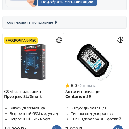
Подобрать сигнализацию
сортировать: популярные
РАССРОЧКА 9 МЕС
5.0
·
2 отзыва
GSM-сигнализация
Автосигнализация
Призрак 8L/Smart
Centurion S9
Запуск двигателя: да
Запуск двигателя: да
Встроенный GSM-модуль: да
Тип связи: двусторонняя
Встроенный GPS-модуль:
Тип индикатора: ЖК-дисплей
опция