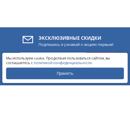
ЭКСКЛЮЗИВНЫЕ СКИДКИ
Подпишись и узнавай о акциях первым!
Обратный звонок
ПОДПИСАТЬСЯ
Мы используем cookie. Продолжая пользоваться сайтом, вы
Написать в ВКонтакте
соглашаетесь с
политикой конфиденциальности
.
Написать в MAX
Написать в WhatsApp
Принять
Написать в Telegram
ПРИСОЕДИНЯЙСЯ!
Закрыть
ИНФОРМАЦИЯ О МАГАЗИНЕ
ИНФОРМАЦИЯ ПОКУПАТЕЛЮ