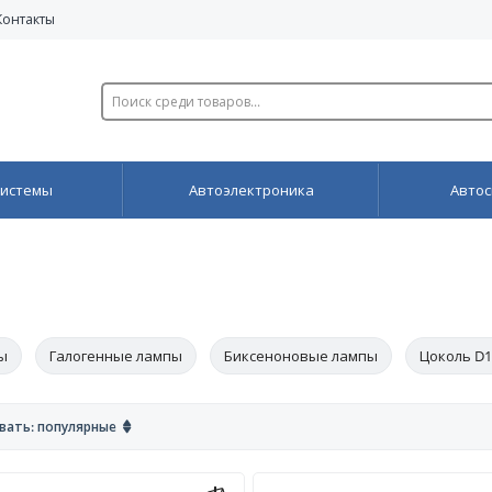
Контакты
системы
Автоэлектроника
Автос
ы
Галогенные лампы
Биксеноновые лампы
Цоколь D1
оль H1
Цоколь H7
вать: популярные