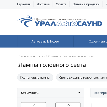
Гарантия
Доставка
Оплата
Оптовые продажи
Автозвук & Видео
Охранные 
Главная
»
Автосвет & Оптика
»
Лампы головного света
Лампы головного света
Ксеноновые лампы
Светодиодные головные ламп
Цоколь H11
Цоколь H11
Цоколь HB4
Цок
Стоимость
сортиро