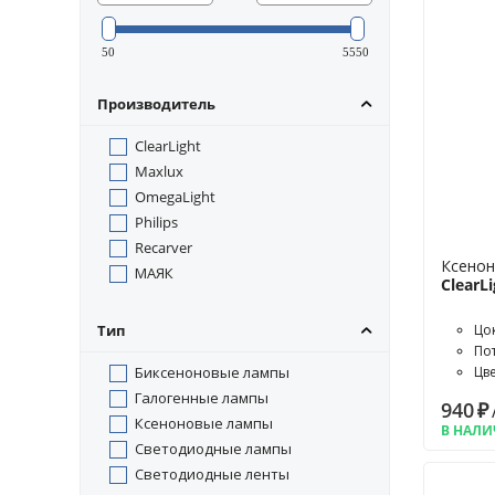
50
5550
Производитель
ClearLight
Maxlux
OmegaLight
Philips
Recarver
Ксенон
МАЯК
ClearL
Тип
Цо
По
Биксеноновые лампы
Цв
Галогенные лампы
940
₽
Ксеноновые лампы
В НАЛ
Светодиодные лампы
Светодиодные ленты