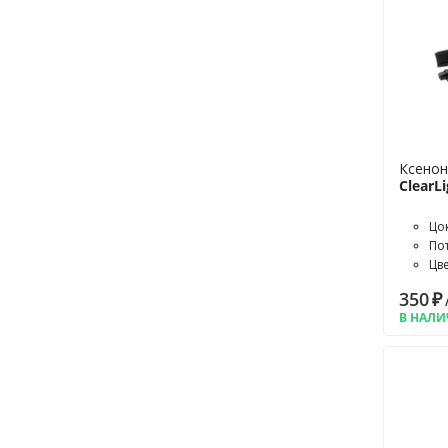
Ксенон
ClearL
Цо
По
Цв
350
₽
В НАЛ