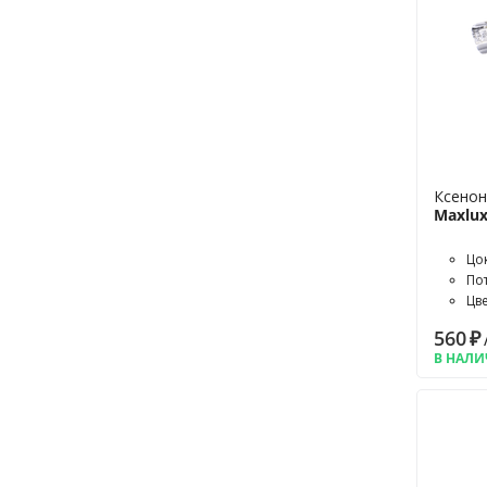
Ксенон
Maxlux
Цо
По
Цв
560
₽
В НАЛ