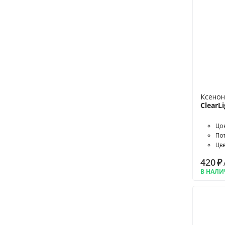
Ксенон
ClearLi
Цо
По
Цв
420
₽
В НАЛ