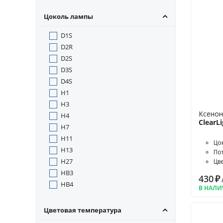
Цоколь лампы
D1S
D2R
D2S
D3S
D4S
H1
H3
Ксенон
H4
ClearL
H7
H11
Цо
H13
По
H27
Цв
HB3
430
₽
HB4
В НАЛ
Цветовая температура