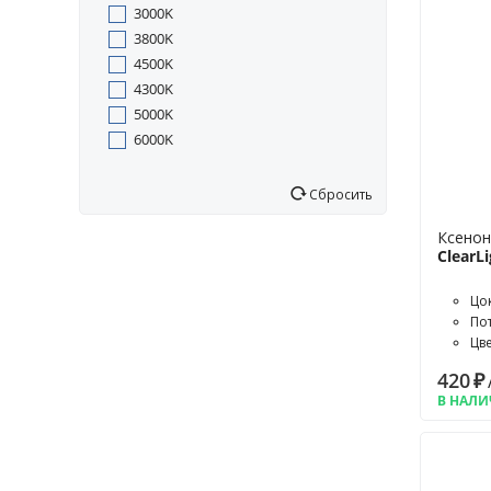
3000K
3800K
4500K
4300K
5000K
6000K
Сбросить
Ксенон
ClearLi
Цо
По
Цв
420
₽
В НАЛ