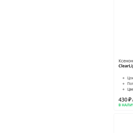
Ксенон
ClearLi
Цо
По
Цв
430
₽
В НАЛ