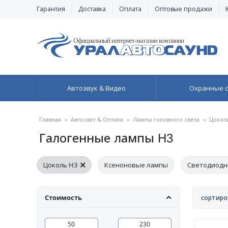
Гарантия
Доставка
Оплата
Оптовые продажи
Автозвук & Видео
Охранные 
Главная
»
Автосвет & Оптика
»
Лампы головного света
»
Цокол
Галогенные лампы H3
Цоколь H3
Ксеноновые лампы
Светодиодн
Цоколь H11
Цоколь H11
Цоколь HB4
Цок
Стоимость
сортиро