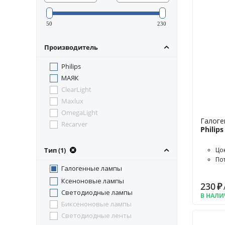
50
230
Производитель
Philips
МАЯК
ClearLight
Maxlux
OmegaLight
Галоге
Recarver
Philip
Тип (1)
Цо
По
Галогенные лампы
Ксеноновые лампы
230
₽
Светодиодные лампы
В НАЛ
Биксеноновые лампы
Светодиодные ленты