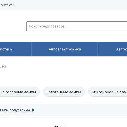
Контакты
системы
Автоэлектроника
Автос
ь H3
ые головные лампы
Галогенные лампы
Биксеноновые ла
оль H1
Цоколь H7
вать: популярные