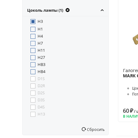
Цоколь лампы (1)
H3
H1
H4
H7
H11
H27
HB3
Галоге
HB4
МАЯК 
D1S
D2R
Цо
D2S
По
D3S
D4S
60
₽
/ 
H13
В НАЛ
Сбросить