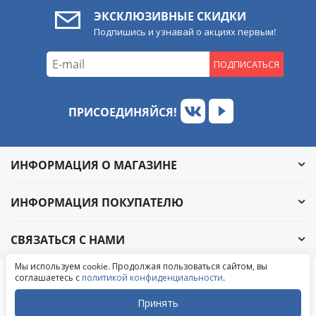
ЭКСКЛЮЗИВНЫЕ СКИДКИ
Подпишись и узнавай о акциях первым!
ПОДПИСАТЬСЯ
ПРИСОЕДИНЯЙСЯ!
ИНФОРМАЦИЯ О МАГАЗИНЕ
ИНФОРМАЦИЯ ПОКУПАТЕЛЮ
СВЯЗАТЬСЯ С НАМИ
Обратный звонок
Мы используем cookie. Продолжая пользоваться сайтом, вы
Написать в ВКонтакте
соглашаетесь с
политикой конфиденциальности
.
© 2004-2026 «УралАвтоСаунд»
Написать в MAX
Написать в WhatsApp
Принять
Написать в Telegram