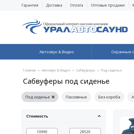
Гарантия
Доставка
Оплата
Оптовые продажи
Автозвук & Видео
Охранные 
Главная
»
Автозвук & Видео
»
Сабвуферы
»
Под сиденье
Сабвуферы под сиденье
Под сиденье
Пассивные
Без короба
А
Блин для сабвуфера
15" (38 см)
2 + 2 Ом
Стоимость