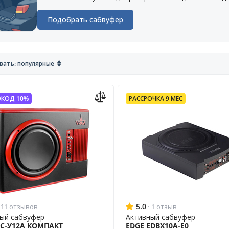
Подобрать сабвуфер
вать: популярные
КОД 10%
РАССРОЧКА 9 МЕС
5.0
·
11 отзывов
1 отзыв
ый сабвуфер
Активный сабвуфер
АС-У12А КОМПАКТ
EDGE EDBX10A-E0