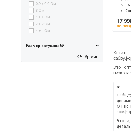
0.9 + 0.9 Ом
RM
8 Ом
Со
1 + 1 Ом
17 99
2 + 2 Ом
ПО ПРЕ
4 + 4 Ом
Размер катушки
Хотите 
Сбросить
сабвуфе
Это опт
низкоча
Сабву
динами
Он не 
комфор
Это ид
деталь