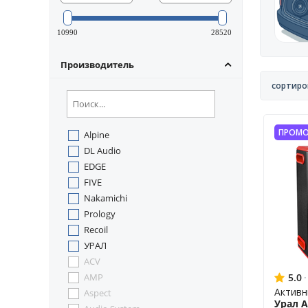
10990
28520
Производитель
сортиро
ПРОМО
Alpine
DL Audio
EDGE
FIVE
Nakamichi
Prology
Recoil
УРАЛ
ACV
AMP
5.0
·
Активн
Aspect
Урал 