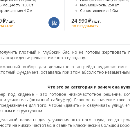
S мощность: 150 Вт
RMS мощность: 250 Вт
противление: 4 Ом
Сопротивление: 4 Ом
0
₽
24 990
₽
/ шт.
/ шт.
ДЗАКАЗУ
ПО ПРЕДЗАКАЗУ
получить плотный и глубокий бас, но не готовы жертвовать
ры под сиденье решают именно эту задачу.
имальный выбор для деликатного апгрейда аудиосистемы
стотный фундамент, оставаясь при этом абсолютно незаметным
Что это за категория и зачем она нуж
фер под сиденье - это готовое низкочастотное решение, к
к и усилитель (активный сабвуфер). Главное назначение такого
предназначен для того, чтобы «давить» и озвучивать улицу, е
тным и структурным.
еальный вариант для улучшения штатного звука, когда гро
ности на низких частотах, а ставить классический большой кор