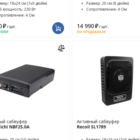
змер: 18x24 см (7x9 дюйм)
Размер: 20 см (8 дюйм)
S мощность: 230 Вт
Сопротивление: 4 Ом
противление: 4 Ом
0
₽
14 990
₽
/ шт.
/ шт.
ИЧИИ
ПО ПРЕДЗАКАЗУ
ый сабвуфер
Активный сабвуфер
chi NBF25.0A
Recoil SL1789
змер: 25 см (10 дюйм)
Размер: 18x24 см (7x9 дюйм)