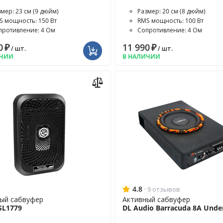
змер: 23 см (9 дюйм)
Размер: 20 см (8 дюйм)
S мощность: 150 Вт
RMS мощность: 100 Вт
противление: 4 Ом
Сопротивление: 4 Ом
0
₽
11 990
₽
/ шт.
/ шт.
ИЧИИ
В НАЛИЧИИ
4.8
·
9 отзывов
ый сабвуфер
Активный сабвуфер
 SL1779
DL Audio Barracuda 8A Unde