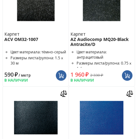
Карпет
Карпет
ACV OM32-1007
AZ Audiocomp MQ20-Black
Antracite/D
Цвет материала: тёмно-серый
Цвет материала:
антрацитовый
Размеры листа/рулона: 1.5 x
30 м
Размеры листа/рулона: 0.75 x
1.4 м
590
₽
1 960
₽
2 330
₽
/ метр
В НАЛИЧИИ
В НАЛИЧИИ