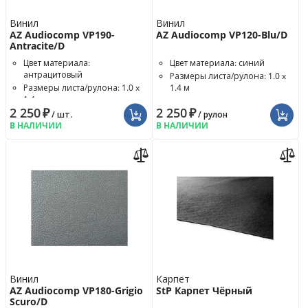
Винил
Винил
AZ Audiocomp VP190-
AZ Audiocomp VP120-Blu/D
Antracite/D
Цвет материала:
Цвет материала: синий
антрацитовый
Размеры листа/рулона: 1.0 x
Размеры листа/рулона: 1.0 x
1.4 м
1.4 м
2 250
₽
2 250
₽
/ шт.
/ рулон
В НАЛИЧИИ
В НАЛИЧИИ
Винил
Карпет
AZ Audiocomp VP180-Grigio
StP Карпет Чёрный
Scuro/D