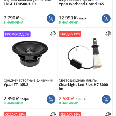
EDGE EDB500.1-E9
Урал Warhead Grand 165
7 790
₽
12 990
₽
/ шт.
/ пара
В НАЛИЧИИ
В НАЛИЧИИ
СКИДКА 16%
ПРОМОКОД 5%
Среднечастотные динамики
Светодиодные лампы
Урал ТТ 165.2
ClearLight Led Flex H7 3000
lm
2 890
₽
2 580
₽
3 070
₽
/ пара
В НАЛИЧИИ
В НАЛИЧИИ
СКИДКА 15%
СКИДКА 16%