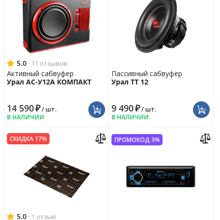
5.0
·
11 отзывов
Активный сабвуфер
Пассивный сабвуфер
Урал АС-У12А КОМПАКТ
Урал ТТ 12
14 590
₽
9 490
₽
/ шт.
/ шт.
В НАЛИЧИИ
В НАЛИЧИИ
СКИДКА 17%
ПРОМОКОД 3%
5.0
·
1 отзыв