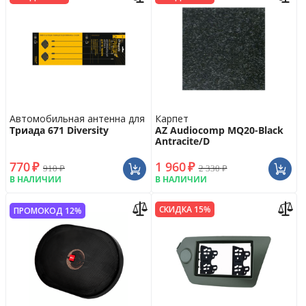
Автомобильная антенна для ТВ тюнера
Карпет
Триада 671 Diversity
AZ Audiocomp MQ20-Black
Antracite/D
770
₽
1 960
₽
910
₽
2 330
₽
В НАЛИЧИИ
В НАЛИЧИИ
СКИДКА 15%
ПРОМОКОД 12%