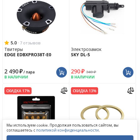
5.0
·
7 отзывов
Твитеры
Электрозамок
EDGE EDBXPRO38T-E0
SKY DL-5
2 490
₽
290
₽
340
₽
/ пара
В НАЛИЧИИ
В НАЛИЧИИ
СКИДКА 17%
СКИДКА 13%
Обратный звонок
Мы используем cookie. Продолжая пользоваться сайтом, вы
Написать в ВКонтакте
соглашаетесь с
политикой конфиденциальности
.
Написать в MAX
Написать в WhatsApp