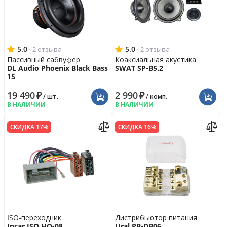
5.0
·
5.0
·
2 отзыва
2 отзыва
Пассивный сабвуфер
Коаксиальная акустика
DL Audio Phoenix Black Bass
SWAT SP-B5.2
15
19 490
₽
2 990
₽
/ шт.
/ комп.
В НАЛИЧИИ
В НАЛИЧИИ
СКИДКА 17%
СКИДКА 16%
ISO-переходник
Дистрибьютор питания
Incar ISO HO-08
Ural PB-DB06