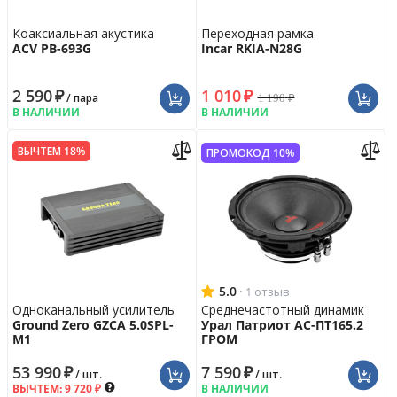
Коаксиальная акустика
Переходная рамка
ACV PB-693G
Incar RKIA-N28G
2 590
₽
1 010
₽
1 190
₽
/ пара
В НАЛИЧИИ
В НАЛИЧИИ
ВЫЧТЕМ 18%
ПРОМОКОД 10%
5.0
·
1 отзыв
Одноканальный усилитель
Среднечастотный динамик
Ground Zero GZCA 5.0SPL-
Урал Патриот АС-ПТ165.2
M1
ГРОМ
53 990
₽
7 590
₽
/ шт.
/ шт.
ВЫЧТЕМ:
9 720
₽
В НАЛИЧИИ