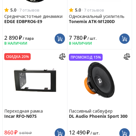
5.0
·
5.0
·
7 отзывов
7 отзывов
Среднечастотные динамики
Одноканальный усилитель
EDGE EDBPRO6-E9
Tonemix ATK-M1200D
2 890
₽
7 780
₽
/ пара
/ шт.
В НАЛИЧИИ
В НАЛИЧИИ
СКИДКА 20%
ПРОМОКОД 15%
Переходная рамка
Пассивный сабвуфер
Incar RFO-N07S
DL Audio Phoenix Sport 300
860
₽
12 490
₽
1 070
₽
/ шт.