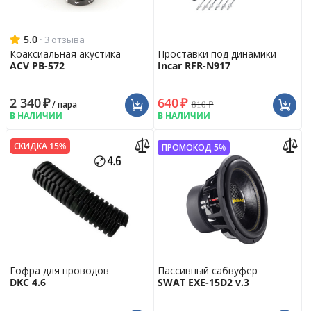
5.0
·
3 отзыва
Коаксиальная акустика
Проставки под динамики
ACV PB-572
Incar RFR-N917
2 340
₽
640
₽
810
₽
/ пара
В НАЛИЧИИ
В НАЛИЧИИ
СКИДКА 15%
ПРОМОКОД 5%
Гофра для проводов
Пассивный сабвуфер
DKC 4.6
SWAT EXE-15D2 v.3