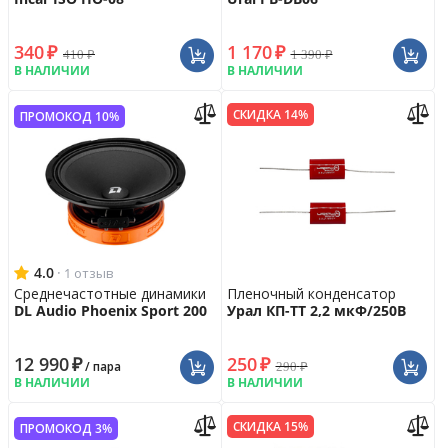
340
₽
1 170
₽
410
₽
1 390
₽
В НАЛИЧИИ
В НАЛИЧИИ
СКИДКА 14%
ПРОМОКОД 10%
4.0
·
1 отзыв
Среднечастотные динамики
Пленочный конденсатор
DL Audio Phoenix Sport 200
Урал КП-ТТ 2,2 мкФ/250В
12 990
₽
250
₽
290
₽
/ пара
В НАЛИЧИИ
В НАЛИЧИИ
СКИДКА 15%
ПРОМОКОД 3%