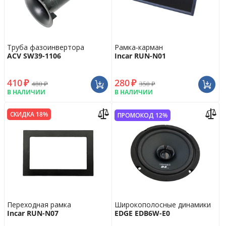
Труба фазоинвертора
Рамка-карман
ACV SW39-1106
Incar RUN-N01
410
₽
280
₽
480
₽
350
₽
В НАЛИЧИИ
В НАЛИЧИИ
СКИДКА 18%
ПРОМОКОД 12%
Переходная рамка
Широкополосные динамики
Incar RUN-N07
EDGE EDB6W-E0