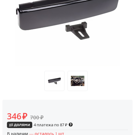
346
₽
700
₽
4 платежа по
87
₽
В наличии
— осталось 1 шт.