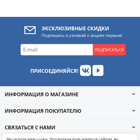
ЭКСКЛЮЗИВНЫЕ СКИДКИ
Подпишись и узнавай о акциях первым!
ПОДПИСАТЬСЯ
ПРИСОЕДИНЯЙСЯ!
ИНФОРМАЦИЯ О МАГАЗИНЕ
ИНФОРМАЦИЯ ПОКУПАТЕЛЮ
СВЯЗАТЬСЯ С НАМИ
Обратный звонок
Мы используем cookie. Продолжая пользоваться сайтом, вы
Написать в ВКонтакте