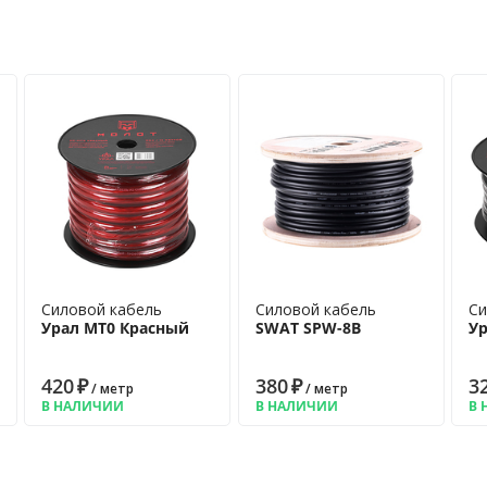
Силовой кабель
Силовой кабель
Си
Урал МТ0 Красный
SWAT SPW-8B
У
420
₽
380
₽
3
/ метр
/ метр
В НАЛИЧИИ
В НАЛИЧИИ
В 