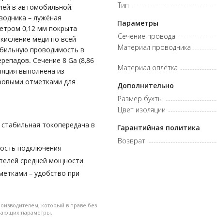
Тип
лей в автомобильной,
водника – лужёная
Параметры
метром 0,12 мм покрыта
Сечение провода
кисление меди по всей
Материал проводника
абильную проводимость в
епадов. Сечение 8 Ga (8,86
Материал оплётка
ляция выполнена из
ровыми отметками для
Дополнительно
Размер бухты
Цвет изоляции
и стабильная токопередача в
Гарантийная политика
Возврат
ность подключения
лителей средней мощности
метками – удобство при
оизводителем, который в праве без
дшающих параметры.