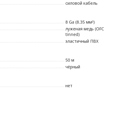
силовой кабель
8 Ga (8.35 мм²)
луженая медь (OFC
tinned)
эластичный ПВХ
50
м
чёрный
нет