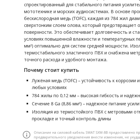
спроектированный для стабильного питания усилите
мототехнике и морских аудиосистемах. В основе про
бескислородная медь (TOFC), каждая из 784 жил диа
сверхтонким слоем олова, который предотвращает о
поверхности. Это обеспечивает долговечность и ст
условиях повышенной влажности и температурных пер
мм²) оптимально для систем средней мощности. Изо
термостабильного эластичного ПВХ и снабжена мет
точного расхода и удобного монтажа.
Почему стоит купить
Лужёная медь (TOFC) – устойчивость к коррозии 
любых условиях
784 жилы по 0,12 мм – высокая гибкость и надёж
Сечение 8 Ga (8,86 мм²) – надёжное питание уси
Изоляция из термостойкого ПВХ с метровыми от
прокладке и точный контроль длины
Описание на силовой кабель SWAT SXW-8B предоставлено пр
предварительного уведомления внести изменения, не уху