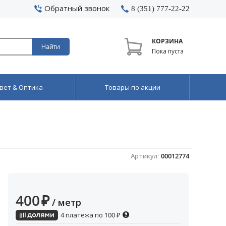
Обратный звонок
8 (351) 777-22-22
КОРЗИНА
Найти
Пока пуста
вет & Оптика
Товары по акции
Артикул:
00012774
400
₽
/ метр
4 платежа по
100
₽