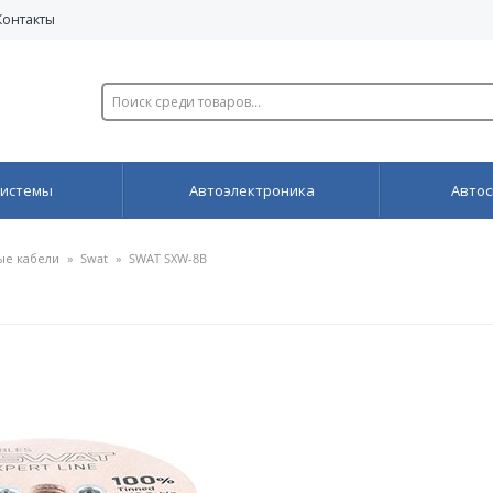
Контакты
системы
Автоэлектроника
Автос
ые кабели
»
Swat
»
SWAT SXW-8B