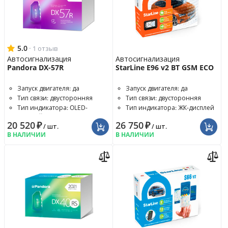
5.0
·
1 отзыв
Автосигнализация
Автосигнализация
Pandora DX-57R
StarLine E96 v2 BT GSM ECO
Запуск двигателя: да
Запуск двигателя: да
Тип связи: двусторонняя
Тип связи: двусторонняя
Тип индикатора: OLED-
Тип индикатора: ЖК-дисплей
дисплей
20 520
₽
26 750
₽
/ шт.
/ шт.
В НАЛИЧИИ
В НАЛИЧИИ