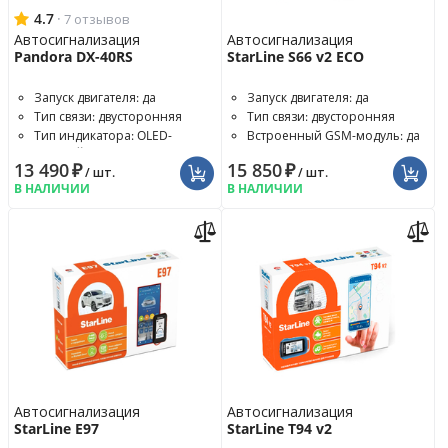
4.7
·
7 отзывов
Автосигнализация
Автосигнализация
Pandora DX-40RS
StarLine S66 v2 ECO
Запуск двигателя: да
Запуск двигателя: да
Тип связи: двусторонняя
Тип связи: двусторонняя
Тип индикатора: OLED-
Встроенный GSM-модуль: да
дисплей
13 490
₽
15 850
₽
/ шт.
/ шт.
В НАЛИЧИИ
В НАЛИЧИИ
Автосигнализация
Автосигнализация
StarLine E97
StarLine T94 v2