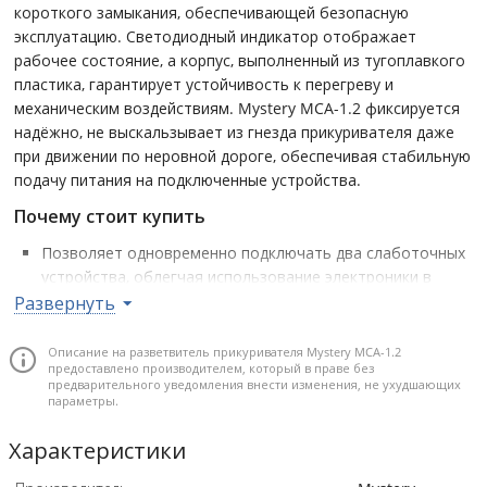
короткого замыкания, обеспечивающей безопасную
эксплуатацию. Светодиодный индикатор отображает
рабочее состояние, а корпус, выполненный из тугоплавкого
пластика, гарантирует устойчивость к перегреву и
механическим воздействиям. Mystery MCA-1.2 фиксируется
надёжно, не выскальзывает из гнезда прикуривателя даже
при движении по неровной дороге, обеспечивая стабильную
подачу питания на подключенные устройства.
Почему стоит купить
Позволяет одновременно подключать два слаботочных
устройства, облегчая использование электроники в
автомобиле
Развернуть
Поддержка 12В и 24В позволяет использовать
устройство в любом типе автомобиля – от легковых до
Описание на разветвитель прикуривателя Mystery MCA-1.2
предоставлено производителем, который в праве без
грузовиков
предварительного уведомления внести изменения, не ухудшающих
параметры.
Встроенная защита от короткого замыкания
обеспечивает безопасность электронной системы
Характеристики
автомобиля
Светодиодный индикатор даёт визуальный контроль над