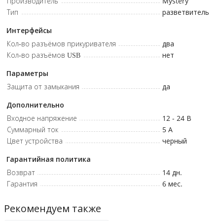
Производитель
Mystery
работой устройства
Тип
разветвитель
Корпус из термостойкого пластика повышает
Интерфейсы
надёжность и устойчивость к перегреву
Кол-во разъёмов прикуривателя
два
Рабочее напряжение: 12/24В • Суммарный ток: 5 А •
Кол-во разъёмов USB
нет
Максимальная суммарная мощность: 120Вт
Параметры
Защита от замыкания
да
Дополнительно
Входное напряжение
12 - 24
В
Суммарный ток
5
A
Цвет устройства
черный
Гарантийная политика
Возврат
14 дн.
Гарантия
6 мес.
Рекомендуем также