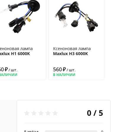
еноновая лампа
Ксеноновая лампа
xlux H1 6000K
Maxlux H3 6000K
60
₽
560
₽
/ шт.
/ шт.
НАЛИЧИИ
В НАЛИЧИИ
0 / 5
5 звёзд
0