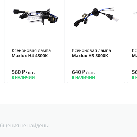
Ксеноновая лампа
Ксеноновая лампа
Кс
Maxlux H4 4300K
Maxlux H3 5000K
Ma
560
₽
640
₽
5
/ шт.
/ шт.
В НАЛИЧИИ
В НАЛИЧИИ
В 
бщения не найдены