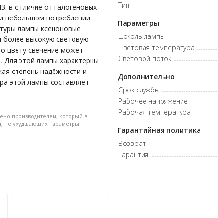
Тип
3, в отличие от галогеновых
т и небольшом потреблении
Параметры
атуры лампы ксеноновые
Цоколь лампы
я более высокую световую
Цветовая температура
По цвету свечение может
Световой поток
. Для этой лампы характерны
кая степень надёжности и
Дополнительно
ра этой лампы составляет
Срок службы
Рабочее напряжение
Рабочая температура
лено производителем, который в
я, не ухудшающих параметры.
Гарантийная политика
Возврат
Гарантия