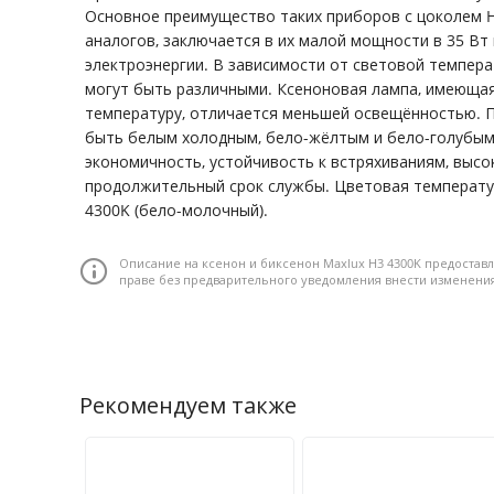
Основное преимущество таких приборов с цоколем H
аналогов, заключается в их малой мощности в 35 В
электроэнергии. В зависимости от световой темпер
могут быть различными. Ксеноновая лампа, имеюща
температуру, отличается меньшей освещённостью. 
быть белым холодным, бело-жёлтым и бело-голубым
экономичность, устойчивость к встряхиваниям, высо
продолжительный срок службы. Цветовая температу
4300K (бело-молочный).
Описание на ксенон и биксенон Maxlux H3 4300K предостав
праве без предварительного уведомления внести изменени
Рекомендуем также