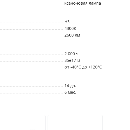
ксеноновая лампа
H3
4300K
2600
лм
2 000
ч
85±17
В
от -40°C до +120°C
14 дн.
6 мес.