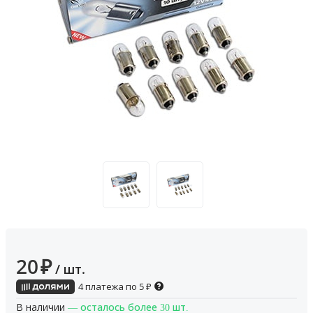
20
₽
/ шт.
4 платежа по
5
₽
В наличии
— осталось более 30 шт.