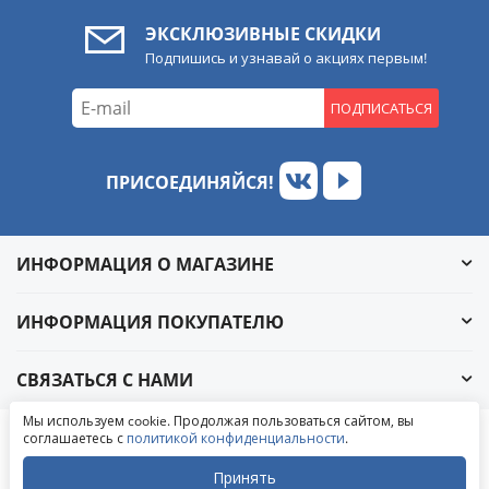
ЭКСКЛЮЗИВНЫЕ СКИДКИ
Подпишись и узнавай о акциях первым!
ПОДПИСАТЬСЯ
ПРИСОЕДИНЯЙСЯ!
ИНФОРМАЦИЯ О МАГАЗИНЕ
ИНФОРМАЦИЯ ПОКУПАТЕЛЮ
СВЯЗАТЬСЯ С НАМИ
Обратный звонок
Мы используем cookie. Продолжая пользоваться сайтом, вы
Написать в ВКонтакте
соглашаетесь с
политикой конфиденциальности
.
© 2004-2026 «УралАвтоСаунд»
Написать в MAX
Написать в WhatsApp
Принять
Написать в Telegram