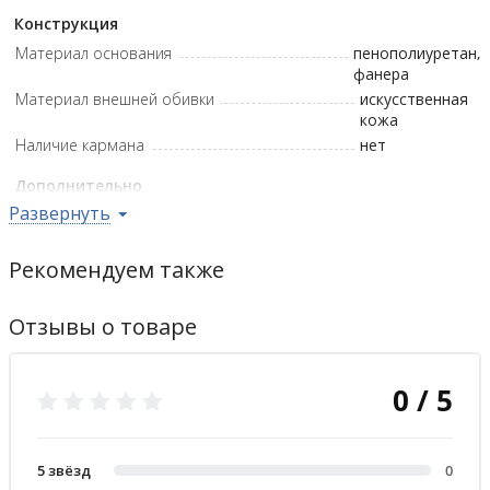
Конструкция
Материал основания
пенополиуретан,
фанера
Материал внешней обивки
искусственная
кожа
Наличие кармана
нет
Дополнительно
Развернуть
Цвет внешней обивки
чёрный
Гарантийная политика
Рекомендуем также
Возврат
14 дн.
Отзывы о товаре
0 / 5
5 звёзд
0