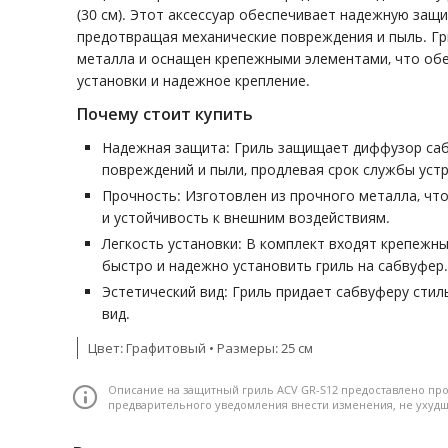
(30 см). Этот аксессуар обеспечивает надежную защ
предотвращая механические повреждения и пыль. Гр
металла и оснащен крепежными элементами, что обе
установки и надежное крепление.
Почему стоит купить
Надежная защита: Гриль защищает диффузор саб
повреждений и пыли, продлевая срок службы уст
Прочность: Изготовлен из прочного металла, чт
и устойчивость к внешним воздействиям.
Легкость установки: В комплект входят крепежн
быстро и надежно установить гриль на сабвуфер.
Эстетический вид: Гриль придает сабвуферу сти
вид.
Цвет: Графитовый • Размеры: 25 см
Описание на защитный гриль ACV GR-S12 предоставлено про
предварительного уведомления внести изменения, не уху