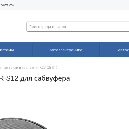
Контакты
системы
Автоэлектроника
Автос
тные грили и крепеж
»
ACV GR-S12
R-S12 для сабвуфера