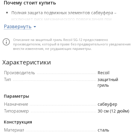
Почему стоит купить
Полная защита подвижных элементов сабвуфера –
исключает риск механического повреждения при
транспортировке и эксплуатации.
Развернуть
Совместимость с динамиками с большим ходом –
достаточный зазор между грилем и диффузором
Описание на защитный гриль Recoil SG-12 предоставлено
производителем, который в праве без предварительного уведомления
сохраняется даже при экстремальных амплитудах.
внести изменения, не ухудшающих параметры.
Безопасность конструкции – сталь без заусенцев и
усиленная структура обеспечивают долговечность и
Характеристики
отсутствие вибраций.
Производитель
Recoil
Эстетика и защита – порошковое покрытие придаёт
Тип
защитный
аккуратный внешний вид и стойкость к внешним
гриль
воздействиям.
Полный монтажный комплект – наличие крепёжных
Параметры
элементов и центральной наклейки упрощает установку
Назначение
сабвуфер
и оформление акустики.
Типоразмер
30 см (12 дюйм)
Материал: Сталь • Размеры (Дюйм): 12"
Конструкция
Материал
сталь