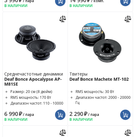
3 990
₽
14 990
₽
/ пара
/ комп.
В НАЛИЧИИ
В НАЛИЧИИ
Среднечастотные динамики
Твитеры
Deaf Bonce Apocalypse AP-
Deaf Bonce Machete MT-102
M81SE
Размер: 20 см (8 дюйм)
RMS мощность: 30 Вт
RMS мощность: 170 Вт
Диапазон частот: 2000 - 20000
Гц
Диапазон частот: 110 - 10000
Гц
Чувствительность: 105 дБ
6 990
₽
2 290
₽
/ пара
/ пара
В НАЛИЧИИ
В НАЛИЧИИ