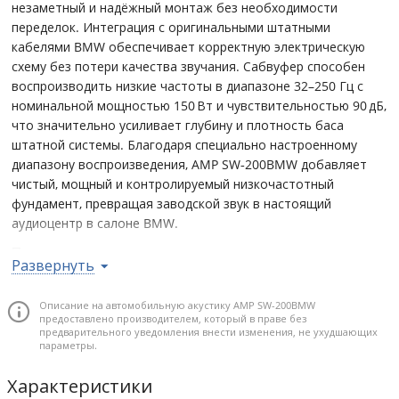
незаметный и надёжный монтаж без необходимости
переделок. Интеграция с оригинальными штатными
кабелями BMW обеспечивает корректную электрическую
схему без потери качества звучания. Сабвуфер способен
воспроизводить низкие частоты в диапазоне 32–250 Гц с
номинальной мощностью 150 Вт и чувствительностью 90 дБ,
что значительно усиливает глубину и плотность баса
штатной системы. Благодаря специально настроенному
диапазону воспроизведения, AMP SW‑200BMW добавляет
чистый, мощный и контролируемый низкочастотный
фундамент, превращая заводской звук в настоящий
аудиоцентр в салоне BMW.
Почему стоит купить
Развернуть
Идеальная интеграция в штатные места BMW – простой
и быстрый монтаж без изменений интерьера.
Описание на автомобильную акустику AMP SW-200BMW
предоставлено производителем, который в праве без
Проработанный низкий диапазон (32–250 Гц) –
предварительного уведомления внести изменения, не ухудшающих
насыщенный и плотный бас, заметно усиливающий
параметры.
заводской звук.
Характеристики
150 Вт номинальной мощности – чистый бас даже на