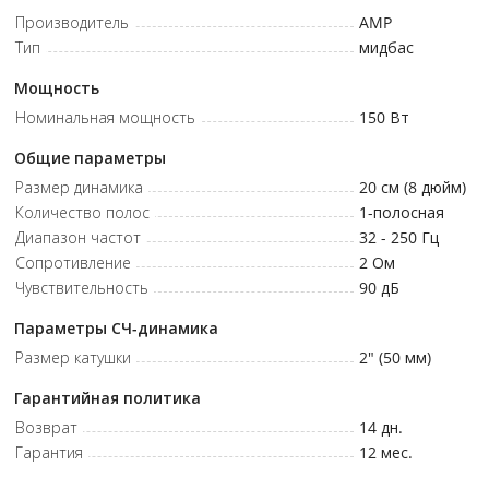
высоких уровнях громкости без клиппинга.
Производитель
AMP
Подключение через OEM-разъёмы BMW – надёжная и
Тип
мидбас
совместимая установка без дополнительных адаптеров.
Мощность
Чувствительность 90 дБ – эффективная отдача баса при
минимальной нагрузке на штатную систему усиления.
Номинальная мощность
150
Вт
Общие параметры
Размер динамика
20 см (8 дюйм)
Количество полос
1
-полосная
Диапазон частот
32 - 250
Гц
Сопротивление
2
Ом
Чувствительность
90
дБ
Параметры СЧ-динамика
Размер катушки
2" (50 мм)
Гарантийная политика
Возврат
14 дн.
Гарантия
12 мес.