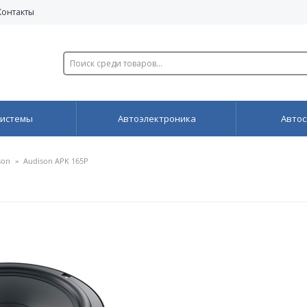
Контакты
системы
Автоэлектроника
Автос
son
»
Audison APK 165P