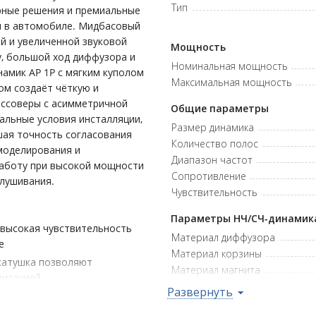
Тип
рные решения и премиальные
ы в автомобиле. Мидбасовый
й и увеличенной звуковой
Мощность
у, большой ход диффузора и
Номинальная мощность
амик AP 1P с мягким куполом
Максимальная мощность
ом создаёт чёткую и
оссоверы с асимметричной
Общие параметры
еальные условия инсталляции,
Размер динамика
шая точность согласования
Количество полос
моделирования и
Диапазон частот
работу при высокой мощности
Сопротивление
слушивания.
Чувствительность
Параметры НЧ/СЧ-динамик
 высокая чувствительность
Материал диффузора
е
Материал корзины
катушка позволяют
Материал магнита
лизацией
Развернуть
ягким куполом Tetolon
Параметры ВЧ-динамика
ы
Диаметр