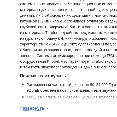
система, сочетающая в себе инновационные инжене
материалы для построения качественной аудиосцен
динамик AP 6.5P оснащён мощной магнитной системо
катушкой (32 мм), что обеспечивает отличную отдач
глубокий, контролируемый бас. Высокочастотный дин
из материала Tetolon и двойным неодимовым магнит
натуральную подачу ВЧ, минимизируя искажения. Кр
характеристикой (-6/-12 дБ/окт) адаптированы под р
облегчая интеграцию с заводской проводкой и повы
звеньев. Система оптимизирована при помощи FEM-
оборудования Klippel, что гарантирует стабильную 
и точность звуковоспроизведения даже вне оси про
Почему стоит купить
Расширенный частотный диапазон 50–24 000 Гц и
92,5 дБ обеспечивают яркое, динамичное звучани
Мощная магнитная система и большая звуковая 
воспроизводить насыщенный бас с высокой дета
Развернуть
Твитеры с двойными неодимовыми магнитами и м
передают чистые и комфортные высокие частот