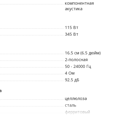
компонентная
акустика
115
Вт
345
Вт
16.5 см (6.5 дюйм)
2
-полосная
50 - 24000
Гц
4
Ом
92.5
дБ
а
целлюлоза
сталь
ферритовый
29
мм