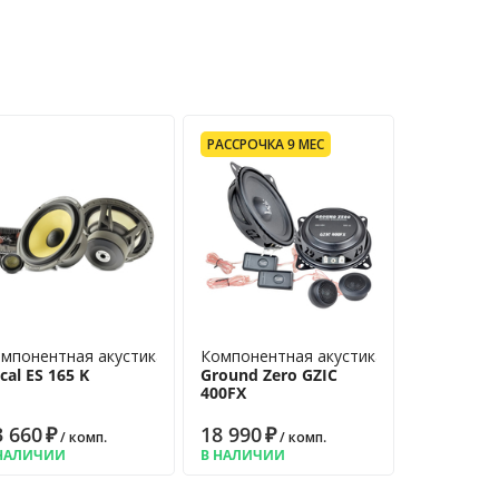
тетолон
14 дн.
12 мес.
РАССРОЧКА 9 МЕС
мпонентная акустика
Компонентная акустика
cal ES 165 K
Ground Zero GZIC
400FX
3 660
₽
18 990
₽
/ комп.
/ комп.
НАЛИЧИИ
В НАЛИЧИИ