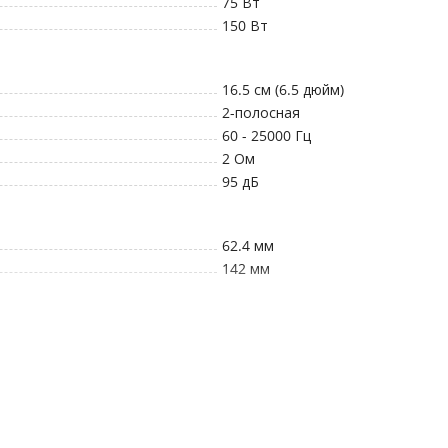
75
Вт
150
Вт
16.5 см (6.5 дюйм)
2
-полосная
60 - 25000
Гц
2
Ом
95
дБ
62.4 мм
142 мм
14 дн.
12 мес.