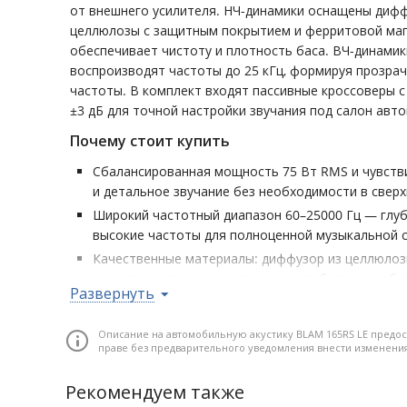
от внешнего усилителя. НЧ-динамики оснащены диф
целлюлозы с защитным покрытием и ферритовой маг
обеспечивает чистоту и плотность баса. ВЧ-динамик
воспроизводят частоты до 25 кГц, формируя прозра
частоты. В комплект входят пассивные кроссоверы с
±3 дБ для точной настройки звучания под салон авт
Почему стоит купить
Сбалансированная мощность 75 Вт RMS и чувств
и детальное звучание без необходимости в свер
Широкий частотный диапазон 60–25000 Гц — глу
высокие частоты для полноценной музыкальной 
Качественные материалы: диффузор из целлюлоз
магнит — натуральная подача и стабильная рабо
Развернуть
Твитер с мягким 20 мм куполом и кроссовер с ре
возможность точной настройки ВЧ под акустику 
Описание на автомобильную акустику BLAM 165RS LE предос
Стандартный типоразмер 16,5 см, монтажная глу
праве без предварительного уведомления внести изменени
установка в большинство штатных посадочных м
Рекомендуем также
Количество полос: 2-полосная • Типоразмер: 16.5 см (6.5"