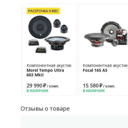
Мощность максимальная: 150 Вт • Частотный диапазон: 
Ом • Чувствительность: 95 дБ • Материал диффузора: ц
РАССРОЧКА 9 МЕС
феррит • Монтажная глубина: 62,4 мм • Монтажный диаме
комплекте
Компонентная акустика
Компонентная акустик
Morel Tempo Ultra
Focal 165 AS
602 MkII
29 990
₽
15 580
₽
/ комп.
/ комп.
В НАЛИЧИИ
В НАЛИЧИИ
Отзывы о товаре