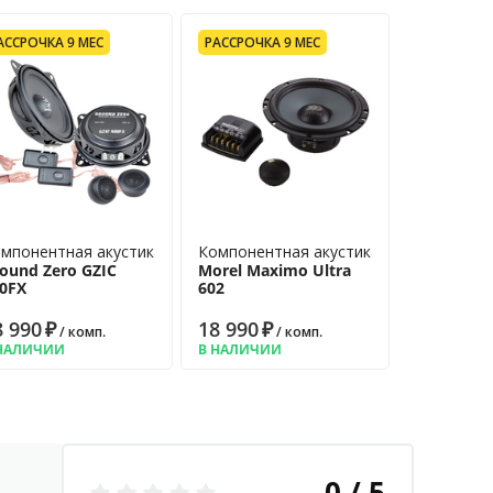
АССРОЧКА 9 МЕС
РАССРОЧКА 9 МЕС
мпонентная акустика
Компонентная акустика
ound Zero GZIC
Morel Maximo Ultra
0FX
602
8 990
₽
18 990
₽
/ комп.
/ комп.
НАЛИЧИИ
В НАЛИЧИИ
0 / 5