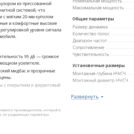
Номинальная мощность
фузором из прессованной
Максимальная мощность
нитной системой, что
и с мягким 20-мм куполом
Общие параметры
чные и комфортные высокие
Размер динамика
 регулировкой уровня сигнала
Количество полос
омобиля.
Диапазон частот
Сопротивление
Чувствительность
ительность 95 дБ — громкое
хмощном усилителе.
Установочные размеры
бокий мидбас и прозрачные
Монтажная глубина НЧ/СЧ
сцены.
Монтажный диаметр НЧ/СЧ
ы с покрытием и ферритовый
Гарантийная политика
та динамиков.
Развернуть
гулировкой ±3 дБ —
Возврат
салона.
Гарантия
тавлено производителем, который в
бина 62,4 мм — удобная
я, не ухудшающих параметры.
ест.
) • Мощность RMS: 75 Вт •