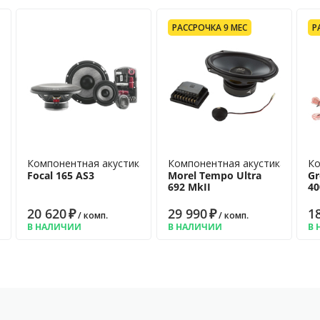
60-25000 Гц • Сопротивление: 2
еллюлоза • Материал магнита:
РАССРОЧКА 9 МЕС
Р
тр: 142 мм • Кроссовер: в
а
Компонентная акустика
Компонентная акустика
Ко
Focal 165 AS3
Morel Tempo Ultra
Gr
692 MkII
40
20 620
₽
29 990
₽
1
/ комп.
/ комп.
В НАЛИЧИИ
В НАЛИЧИИ
В 