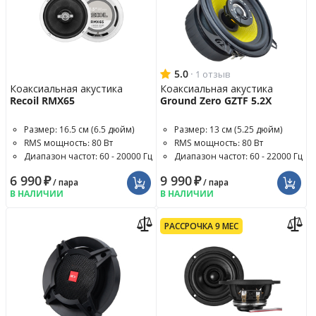
5.0
·
1 отзыв
Коаксиальная акустика
Коаксиальная акустика
Recoil RMX65
Ground Zero GZTF 5.2X
Размер: 16.5 см (6.5 дюйм)
Размер: 13 см (5.25 дюйм)
RMS мощность: 80 Вт
RMS мощность: 80 Вт
Диапазон частот: 60 - 20000 Гц
Диапазон частот: 60 - 22000 Гц
6 990
₽
9 990
₽
/ пара
/ пара
В НАЛИЧИИ
В НАЛИЧИИ
РАССРОЧКА 9 МЕС