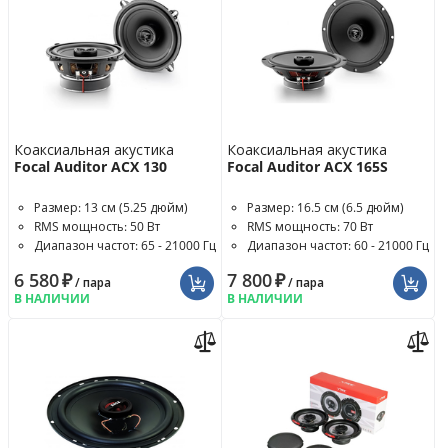
Коаксиальная акустика
Коаксиальная акустика
Focal Auditor ACX 130
Focal Auditor ACX 165S
Размер: 13 см (5.25 дюйм)
Размер: 16.5 см (6.5 дюйм)
RMS мощность: 50 Вт
RMS мощность: 70 Вт
Диапазон частот: 65 - 21000 Гц
Диапазон частот: 60 - 21000 Гц
6 580
₽
7 800
₽
/ пара
/ пара
В НАЛИЧИИ
В НАЛИЧИИ