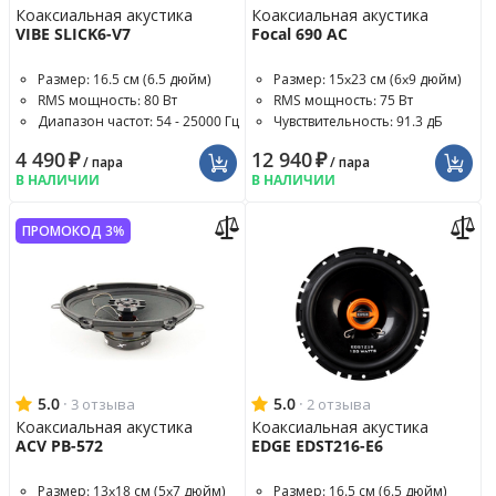
Коаксиальная акустика
Коаксиальная акустика
VIBE SLICK6-V7
Focal 690 AC
Размер: 16.5 см (6.5 дюйм)
Размер: 15x23 см (6x9 дюйм)
RMS мощность: 80 Вт
RMS мощность: 75 Вт
Диапазон частот: 54 - 25000 Гц
Чувствительность: 91.3 дБ
4 490
₽
12 940
₽
/ пара
/ пара
В НАЛИЧИИ
В НАЛИЧИИ
ПРОМОКОД 3%
5.0
·
5.0
·
3 отзыва
2 отзыва
Коаксиальная акустика
Коаксиальная акустика
ACV PB-572
EDGE EDST216-E6
Размер: 13x18 см (5x7 дюйм)
Размер: 16.5 см (6.5 дюйм)