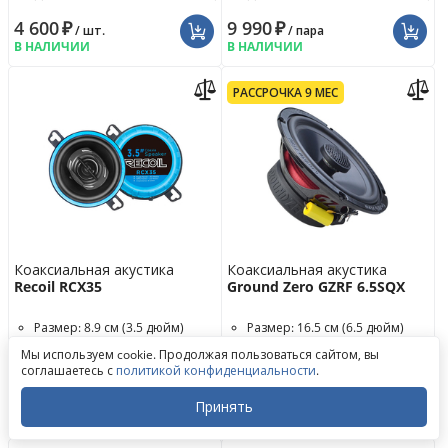
4 600
₽
9 990
₽
/ шт.
/ пара
В НАЛИЧИИ
В НАЛИЧИИ
РАССРОЧКА 9 МЕС
Коаксиальная акустика
Коаксиальная акустика
Recoil RCX35
Ground Zero GZRF 6.5SQX
Размер: 8.9 см (3.5 дюйм)
Размер: 16.5 см (6.5 дюйм)
Обратный звонок
RMS мощность: 40 Вт
RMS мощность: 100 Вт
Мы используем cookie. Продолжая пользоваться сайтом, вы
Написать в ВКонтакте
Диапазон частот: 175 - 20000
Диапазон частот: 50 - 24000 Гц
соглашаетесь с
политикой конфиденциальности
.
Написать в MAX
Гц
Написать в WhatsApp
3 990
₽
15 990
₽
/ пара
/ пара
Принять
Написать в Telegram
В НАЛИЧИИ
В НАЛИЧИИ
Закрыть