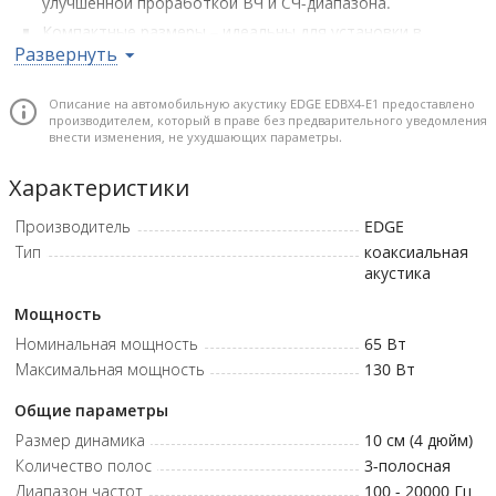
улучшенной проработкой ВЧ и СЧ-диапазона.
Компактные размеры – идеальны для установки в
Развернуть
ограниченное пространство с монтажной глубиной
всего 43 мм.
Описание на автомобильную акустику EDGE EDBX4-E1 предоставлено
Хороший запас по громкости – 65 Вт RMS и 130 Вт MAX
производителем, который в праве без предварительного уведомления
позволяют уверенно работать даже на высоком уровне
внести изменения, не ухудшающих параметры.
звука.
Характеристики
Широкий частотный диапазон 100 Гц – 20 кГц –
качественное воспроизведение музыки без провалов в
Производитель
EDGE
диапазоне.
Тип
коаксиальная
Гриль в комплекте – защита динамиков от механических
акустика
повреждений и эстетичный внешний вид после
установки.
Мощность
Номинальная мощность
65
Вт
Тип: Коаксиальная • Конфигурация: 3-полосная • Размер
Максимальная мощность
130
Вт
динамика: 4" (100 мм) • Номинальная мощность: 65 Вт • Пиковая
мощность: 130 Вт • Частотная характеристика: 100 Гц – 20 кГц •
Общие параметры
Сопротивление: 4 Ом • Монтажная глубина: 1,6" (43 мм) •
Размер динамика
10 см (4 дюйм)
Монтажный диаметр: 3,7" (94 мм) • Гриль в комплекте
Количество полос
3
-полосная
Диапазон частот
100 - 20000
Гц