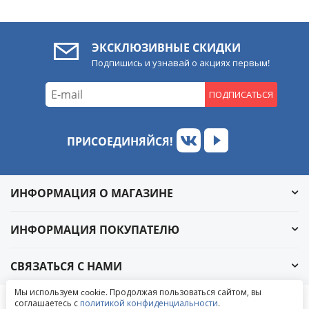
ЭКСКЛЮЗИВНЫЕ СКИДКИ
Подпишись и узнавай о акциях первым!
ПОДПИСАТЬСЯ
ПРИСОЕДИНЯЙСЯ!
ИНФОРМАЦИЯ О МАГАЗИНЕ
ИНФОРМАЦИЯ ПОКУПАТЕЛЮ
СВЯЗАТЬСЯ С НАМИ
Обратный звонок
Мы используем cookie. Продолжая пользоваться сайтом, вы
Написать в ВКонтакте
соглашаетесь с
политикой конфиденциальности
.
© 2004-2026 «УралАвтоСаунд»
Написать в MAX