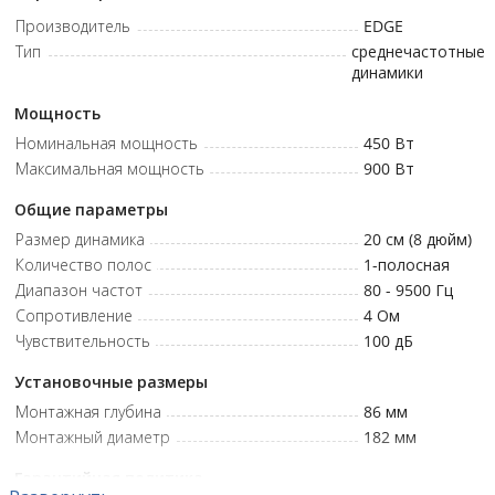
Производитель
EDGE
Номинальное сопротивление: 4 Ом • Диапазон частот: 80Гц - 9.5
Тип
среднечастотные
кГц • Номинальная мощность (RMS): 450 Вт • Пиковая мощность
динамики
(MAX RMS): 900 Вт • Размер динамика: 8 (200 мм) • Тип:
Среднечастотная АС • Чувствительность: 100 дБ
Мощность
Номинальная мощность
450
Вт
Максимальная мощность
900
Вт
Общие параметры
Размер динамика
20 см (8 дюйм)
Количество полос
1
-полосная
Диапазон частот
80 - 9500
Гц
Сопротивление
4
Ом
Чувствительность
100
дБ
Установочные размеры
Монтажная глубина
86
мм
Монтажный диаметр
182
мм
Гарантийная политика