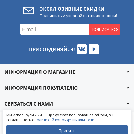
ЭКСКЛЮЗИВНЫЕ СКИДКИ
Подпишись и узнавай о акциях первым!
ПОДПИСАТЬСЯ
ПРИСОЕДИНЯЙСЯ!
ИНФОРМАЦИЯ О МАГАЗИНЕ
ИНФОРМАЦИЯ ПОКУПАТЕЛЮ
СВЯЗАТЬСЯ С НАМИ
Обратный звонок
Мы используем cookie. Продолжая пользоваться сайтом, вы
Написать в ВКонтакте
соглашаетесь с
политикой конфиденциальности
.
© 2004-2026 «УралАвтоСаунд»
Написать в MAX
Написать в WhatsApp
Принять
Написать в Telegram