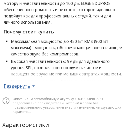
мотору и чувствительности до 100 дБ, EDGE EDUPRO8
обеспечивают громкость и четкость, которые идеально
подойдут как для профессиональных студий, так и для
личного использования.
Почему стоит купить
Максимальная мощность: До 450 Вт RMS (900 Вт
максимум) - мощность, обеспечивающая впечатляющее
качество звука без компромиссов.
Высокая чувствительность: 99 дБ для идеального
уровня SPL, позволяющего получить чистое и
насыщенное звучание при меньших затратах мощности.
Превосходное качество: От мощных басов до
Развернуть
кристально чистых высоких частот - серия Unlimited
разработана для широкого диапазона частот, позволяя
Описание на автомобильную акустику EDGE EDUPRO8-E3
услышать каждую деталь.
предоставлено производителем, который в праве без
Надежность: 48 унций магнита обеспечивают
предварительного уведомления внести изменения, не ухудшающих
параметры.
стабильный контроль конуса и подвижных частей, что
делает эти драйверы идеальными для длительного и
Характеристики
интенсивного использования.