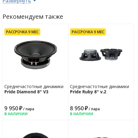
Развернуть
Возврат
14 дн.
Гарантия
12 мес.
Рекомендуем также
РАССРОЧКА 9 МЕС
РАССРОЧКА 9 МЕС
Среднечастотные динамики
Среднечастотные динамики
Pride Diamond 8" V3
Pride Ruby 8" v.2
9 950
₽
8 950
₽
/ пара
/ пара
В НАЛИЧИИ
В НАЛИЧИИ