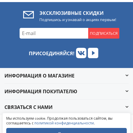
ЭКСКЛЮЗИВНЫЕ СКИДКИ
Подпишись и узнавай о акциях первым!
ПОДПИСАТЬСЯ
ПРИСОЕДИНЯЙСЯ!
ИНФОРМАЦИЯ О МАГАЗИНЕ
ИНФОРМАЦИЯ ПОКУПАТЕЛЮ
СВЯЗАТЬСЯ С НАМИ
Обратный звонок
Мы используем cookie. Продолжая пользоваться сайтом, вы
Написать в ВКонтакте
соглашаетесь с
политикой конфиденциальности
.
© 2004-2026 «УралАвтоСаунд»
Написать в MAX
Написать в WhatsApp