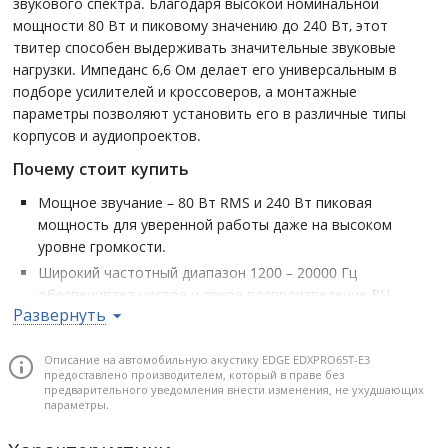
звукового спектра. Благодаря высокой номинальной
мощности 80 Вт и пиковому значению до 240 Вт, этот
твитер способен выдерживать значительные звуковые
нагрузки. Импеданс 6,6 Ом делает его универсальным в
подборе усилителей и кроссоверов, а монтажные
параметры позволяют установить его в различные типы
корпусов и аудиопроектов.
Почему стоит купить
Мощное звучание – 80 Вт RMS и 240 Вт пиковая
мощность для уверенной работы даже на высоком
уровне громкости.
Широкий частотный диапазон 1200 – 20000 Гц
обеспечивает чистое и яркое воспроизведение ВЧ.
Развернуть
Оптимален для систем с акцентом на эстрадное
звучание или в качестве апгрейда ВЧ-секции фронта.
Описание на автомобильную акустику EDGE EDXPRO65T-E3
Импеданс 6,6 Ом упрощает настройку с различными
предоставлено производителем, который в праве без
усилителями и компонентами.
предварительного уведомления внести изменения, не ухудшающих
параметры.
Глубокий монтаж – 95 мм – допускает использование в
мощных акустических сборках с усиленной конструкцией.