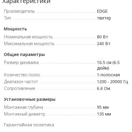
Характеристики
Диаметр 6,5 дюйм. • Максимальная мощность, Вт 240 •
Производитель
EDGE
Номинальная мощность, Вт 80 • Импеданс (Z) (Ом) 6,6 •
Тип
твитер
Диапазон частот, Гц 1200 - 20000 • Монтажная глубина, мм 95 •
Монтажный диаметр, мм 135
Мощность
Номинальная мощность
80
Вт
Максимальная мощность
240
Вт
Общие параметры
Размер динамика
16.5 см (6.5
дюйм)
Количество полос
1
-полосная
Диапазон частот
1200 - 20000
Гц
Сопротивление
6.6
Ом
Установочные размеры
Монтажная глубина
95
мм
Монтажный диаметр
135
мм
Гарантийная политика