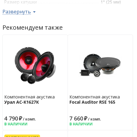
Размер катушки
1" (25 мм)
Развернуть
Параметры ВЧ-динамика
Материал диффузора
майлар
Рекомендуем также
Установочные размеры
Монтажная глубина НЧ/СЧ
55.5 мм
Гарантийная политика
Возврат
14 дн.
Гарантия
12 мес.
Компонентная акустика
Компонентная акустика
Урал АС-К1627К
Focal Auditor RSE 165
4 790
₽
7 660
₽
/ комп.
/ комп.
В НАЛИЧИИ
В НАЛИЧИИ