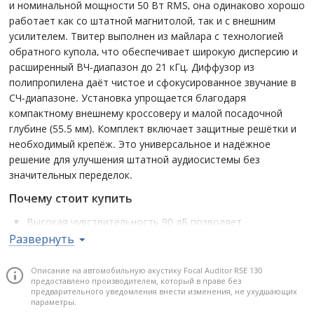
и номинальной мощности 50 Вт RMS, она одинаково хорошо
работает как со штатной магнитолой, так и с внешним
усилителем. Твитер выполнен из майлара с технологией
обратного купола, что обеспечивает широкую дисперсию и
расширенный ВЧ-диапазон до 21 кГц. Диффузор из
полипропилена даёт чистое и сфокусированное звучание в
СЧ-диапазоне. Установка упрощается благодаря
компактному внешнему кроссоверу и малой посадочной
глубине (55.5 мм). Комплект включает защитные решётки и
необходимый крепёж. Это универсальное и надёжное
решение для улучшения штатной аудиосистемы без
значительных переделок.
Почему стоит купить
Высокая чувствительность 90 дБ позволяет
использовать систему даже с маломощной штатной
Развернуть
магнитолой без потери громкости.
Твитер с обратным куполом из майлара обеспечивает
Описание на автомобильную акустику Focal Auditor RSE 130
предоставлено производителем, который в праве без
точную подачу высоких частот и хорошую
предварительного уведомления внести изменения, не ухудшающих
пространственную детализацию.
параметры.