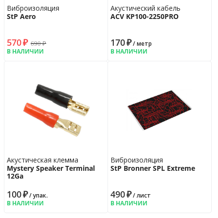
Виброизоляция
Акустический кабель
StP Aero
ACV KP100-2250PRO
570
₽
170
₽
690
₽
/ метр
В НАЛИЧИИ
В НАЛИЧИИ
Акустическая клемма
Виброизоляция
Mystery Speaker Terminal
StP Bronner SPL Extreme
12Ga
100
₽
490
₽
/ упак.
/ лист
В НАЛИЧИИ
В НАЛИЧИИ