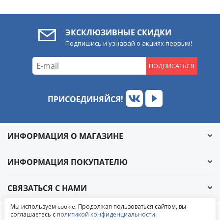
ЭКСКЛЮЗИВНЫЕ СКИДКИ
Подпишись и узнавай о акциях первым!
ПОДПИСАТЬСЯ
ПРИСОЕДИНЯЙСЯ!
ИНФОРМАЦИЯ О МАГАЗИНЕ
ИНФОРМАЦИЯ ПОКУПАТЕЛЮ
СВЯЗАТЬСЯ С НАМИ
Обратный звонок
Мы используем cookie. Продолжая пользоваться сайтом, вы
Написать в ВКонтакте
соглашаетесь с
политикой конфиденциальности
.
© 2004-2026 «УралАвтоСаунд»
Написать в MAX