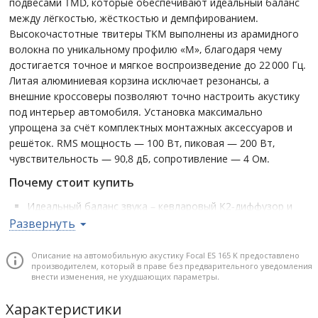
подвесами TMD, которые обеспечивают идеальный баланс
между лёгкостью, жёсткостью и демпфированием.
Высокочастотные твитеры TKM выполнены из арамидного
волокна по уникальному профилю «M», благодаря чему
достигается точное и мягкое воспроизведение до 22 000 Гц.
Литая алюминиевая корзина исключает резонансы, а
внешние кроссоверы позволяют точно настроить акустику
под интерьер автомобиля. Установка максимально
упрощена за счёт комплектных монтажных аксессуаров и
решёток. RMS мощность — 100 Вт, пиковая — 200 Вт,
чувствительность — 90,8 дБ, сопротивление — 4 Ом.
Почему стоит купить
Идеальный баланс звука – кевларовый K2-диффузор и
TMD-подвес передают мощный, контролируемый мидбас
Развернуть
и натуральную середину.
Высокоточные твитеры TKM – арамидный купол и «M»-
Описание на автомобильную акустику Focal ES 165 K предоставлено
производителем, который в праве без предварительного уведомления
профиль для плавной, неутомительной подачи высоких
внести изменения, не ухудшающих параметры.
частот.
Внешние кроссоверы – гибкость в настройке частотных
Характеристики