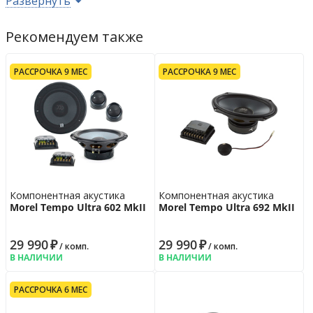
Развернуть
Материал диффузора
арамидное
волокно
Рекомендуем также
Параметры кроссовера
Диапазон частот
3000
Гц
РАССРОЧКА 9 МЕС
РАССРОЧКА 9 МЕС
Крутизна среза
6-12/12
дБ/окт
Установочные размеры
Монтажная глубина НЧ/СЧ
74 мм
Монтажный диаметр НЧ/СЧ
142 мм
Монтажная глубина ВЧ
11 мм
Монтажный диаметр ВЧ
40 мм
Компонентная акустика
Компонентная акустика
Гарантийная политика
Morel Tempo Ultra 602 MkII
Morel Tempo Ultra 692 MkII
Возврат
14 дн.
Гарантия
12 мес.
29 990
₽
29 990
₽
/ комп.
/ комп.
В НАЛИЧИИ
В НАЛИЧИИ
РАССРОЧКА 6 МЕС