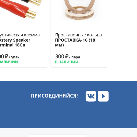
ьком
устическая клемма
Проставочные кольца
stery Speaker
ПРОСТАВКА-16 (18
rminal 18Ga
мм)
00
₽
300
₽
/ упак.
/ пара
НАЛИЧИИ
В НАЛИЧИИ
ПРИСОЕДИНЯЙСЯ!