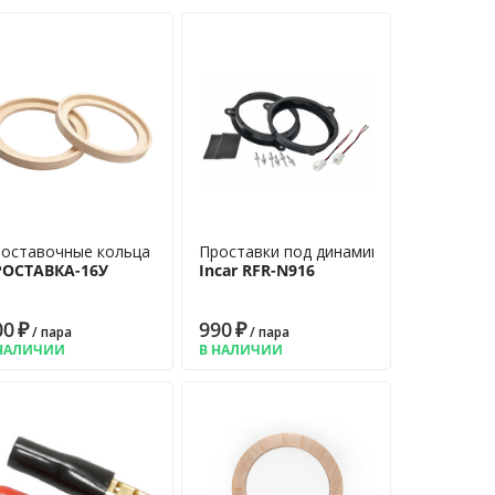
оставочные кольца
Проставки под динамики
РОСТАВКА-16У
Incar RFR-N916
00
₽
990
₽
/ пара
/ пара
НАЛИЧИИ
В НАЛИЧИИ