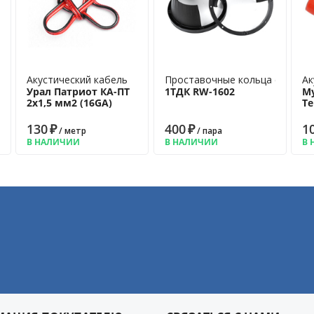
Акустический кабель
Проставочные кольца с козыр
Ак
Урал Патриот КА-ПТ
1ТДК RW-1602
My
2х1,5 мм2 (16GA)
Te
130
₽
400
₽
1
/ метр
/ пара
В НАЛИЧИИ
В НАЛИЧИИ
В 