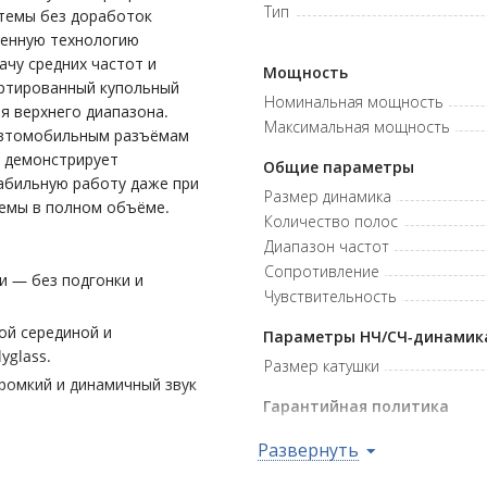
Тип
стемы без доработок
менную технологию
ачу средних частот и
Мощность
ертированный купольный
Номинальная мощность
я верхнего диапазона.
Максимальная мощность
 автомобильным разъёмам
а демонстрирует
Общие параметры
табильную работу даже при
Размер динамика
темы в полном объёме.
Количество полос
Диапазон частот
Сопротивление
и — без подгонки и
Чувствительность
ой серединой и
Параметры НЧ/СЧ-динамик
yglass.
Размер катушки
ромкий и динамичный звук
Гарантийная политика
Возврат
дальнейшего апгрейда
Развернуть
Гарантия