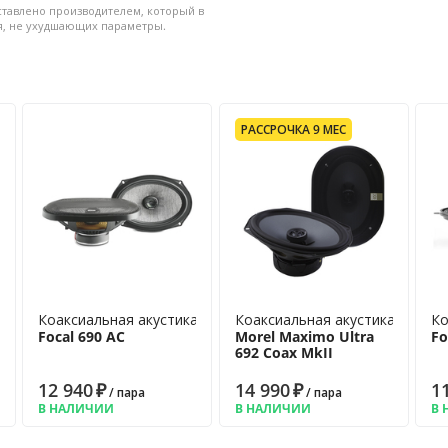
— сохранение заводской
ставлено производителем, который в
я, не ухудшающих параметры.
лос: 2 • Диаметр: 16.5 см •
отивление: 2 Ом •
 60-20000 Гц • Материал
 покрытием из стеклянных
РАССРОЧКА 9 МЕС
ластиковая
а
Коаксиальная акустика
Коаксиальная акустика
Ко
Focal 690 AC
Morel Maximo Ultra
Fo
692 Coax MkII
12 940
₽
14 990
₽
1
/ пара
/ пара
В НАЛИЧИИ
В НАЛИЧИИ
В 