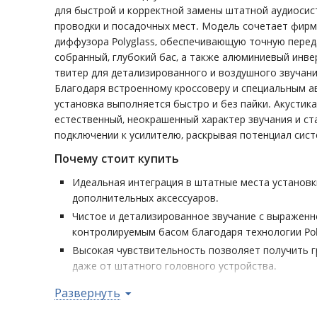
для быстрой и корректной замены штатной аудиоси
проводки и посадочных мест. Модель сочетает фир
диффузора Polyglass, обеспечивающую точную перед
собранный, глубокий бас, а также алюминиевый инв
твитер для детализированного и воздушного звучани
Благодаря встроенному кроссоверу и специальным
установка выполняется быстро и без пайки. Акустик
естественный, неокрашенный характер звучания и с
подключении к усилителю, раскрывая потенциал сис
Почему стоит купить
Идеальная интеграция в штатные места установк
дополнительных аксессуаров.
Чистое и детализированное звучание с выраженн
контролируемым басом благодаря технологии Pol
Высокая чувствительность позволяет получить г
даже от штатного головного устройства.
Совместимость с усилителем IMPULSE 4.320 для 
Развернуть
системы без замены акустики.