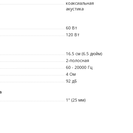
коаксиальная
акустика
60
Вт
120
Вт
16.5 см (6.5 дюйм)
2
-полосная
60 - 20000
Гц
4
Ом
92
дБ
а
1" (25 мм)
14 дн.
12 мес.