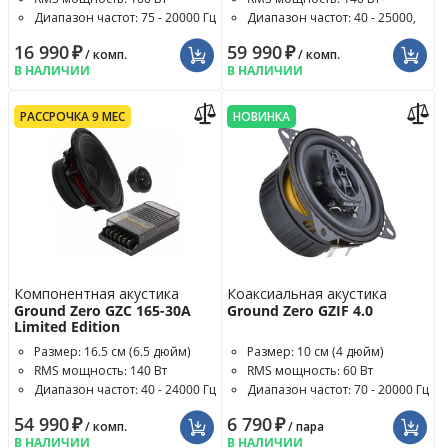
Диапазон частот: 75 - 20000 Гц
Диапазон частот: 40 - 25000,
4800 Гц
16 990
₽
59 990
₽
/ комп.
/ комп.
В НАЛИЧИИ
В НАЛИЧИИ
РАССРОЧКА 9 МЕС
НОВИНКА
Компонентная акустика
Коаксиальная акустика
Ground Zero GZC 165-30A
Ground Zero GZIF 4.0
Limited Edition
Размер: 16.5 см (6.5 дюйм)
Размер: 10 см (4 дюйм)
RMS мощность: 140 Вт
RMS мощность: 60 Вт
Диапазон частот: 40 - 24000 Гц
Диапазон частот: 70 - 20000 Гц
54 990
₽
6 790
₽
/ комп.
/ пара
В НАЛИЧИИ
В НАЛИЧИИ