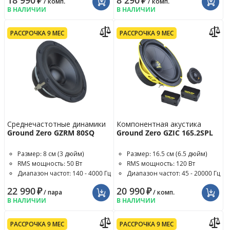
18 990
₽
8 290
₽
/ комп.
/ комп.
В НАЛИЧИИ
В НАЛИЧИИ
РАССРОЧКА 9 МЕС
РАССРОЧКА 9 МЕС
Среднечастотные динамики
Компонентная акустика
Ground Zero GZRM 80SQ
Ground Zero GZIC 165.2SPL
Размер: 8 см (3 дюйм)
Размер: 16.5 см (6.5 дюйм)
RMS мощность: 50 Вт
RMS мощность: 120 Вт
Диапазон частот: 140 - 4000 Гц
Диапазон частот: 45 - 20000 Гц
22 990
₽
20 990
₽
/ пара
/ комп.
В НАЛИЧИИ
В НАЛИЧИИ
РАССРОЧКА 9 МЕС
РАССРОЧКА 9 МЕС