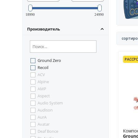
18990
24990
Производитель
сортиро
РАССРО
Ground Zero
Recoil
ACV
Alpine
AMP
Aspect
Audio System
Audison
AurA
Avatar
Компон
Deaf Bonce
Ground