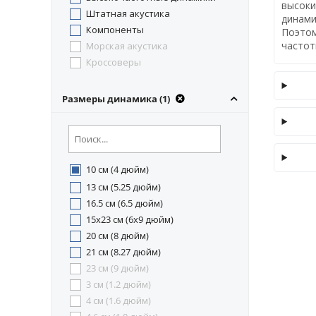
высоки
Rebec
Штатная акустика
динами
Soaudio
Компоненты
Поэтом
Sound Religion
частот
Морская акустика
Soundstream
Кроссоверы
SWAT
Tonemix
Размеры динамика (1)
VIBE
УРАЛ
10 см (4 дюйм)
13 см (5.25 дюйм)
16.5 см (6.5 дюйм)
15x23 см (6x9 дюйм)
20 см (8 дюйм)
21 см (8.27 дюйм)
23 см (9 дюйм)
3 см (1.2 дюйм)
4 см (1.6 дюйм)