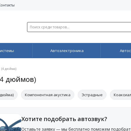
Контакты
системы
Автоэлектроника
Автос
 (4 дюйма)
(4 дюймов)
4 дюйма)
Компонентная акустика
Эстрадные
Коаксиал
16.5 см (6.5 дюймов)
Двухполосная
Хотите подобрать автозвук?
Оставьте заявку — мы бесплатно поможем подобрат