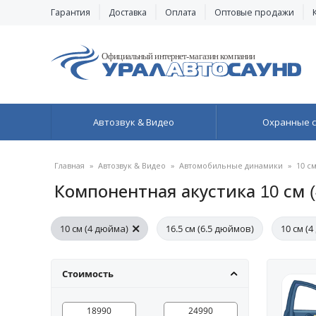
Гарантия
Доставка
Оплата
Оптовые продажи
Автозвук & Видео
Охранные 
Главная
»
Автозвук & Видео
»
Автомобильные динамики
»
10 см
Компонентная акустика 10 см 
10 см (4 дюйма)
16.5 см (6.5 дюймов)
10 см (
УРАЛ
13 см (5 дюймов)
20 см (8 дюймов)
Стоимость