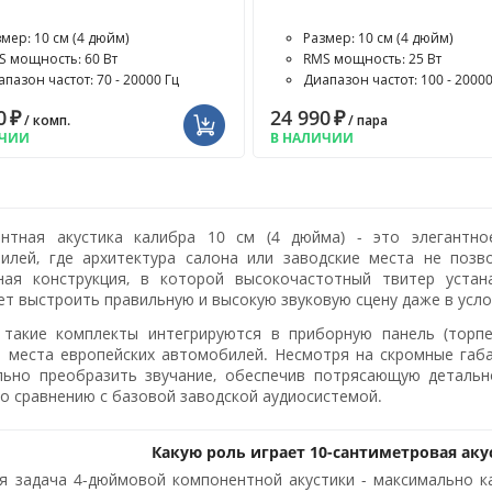
змер: 10 см (4 дюйм)
Размер: 10 см (4 дюйм)
S мощность: 60 Вт
RMS мощность: 25 Вт
пазон частот: 70 - 20000 Гц
Диапазон частот: 100 - 20000
0
₽
24 990
₽
/ комп.
/ пара
ИЧИИ
В НАЛИЧИИ
нтная акустика калибра 10 см (4 дюйма) - это элегантн
илей, где архитектура салона или заводские места не позв
ная конструкция, в которой высокочастотный твитер устан
ет выстроить правильную и высокую звуковую сцену даже в усло
такие комплекты интегрируются в приборную панель (торпе
 места европейских автомобилей. Несмотря на скромные габ
льно преобразить звучание, обеспечив потрясающую детальн
по сравнению с базовой заводской аудиосистемой.
Какую роль играет 10-сантиметровая аку
я задача 4-дюймовой компонентной акустики - максимально к