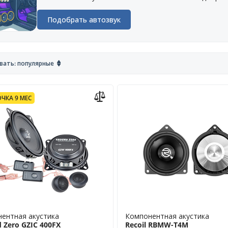
Подобрать автозвук
вать: популярные
ЧКА 9 МЕС
ентная акустика
Компонентная акустика
 Zero GZIC 400FX
Recoil RBMW-T4M