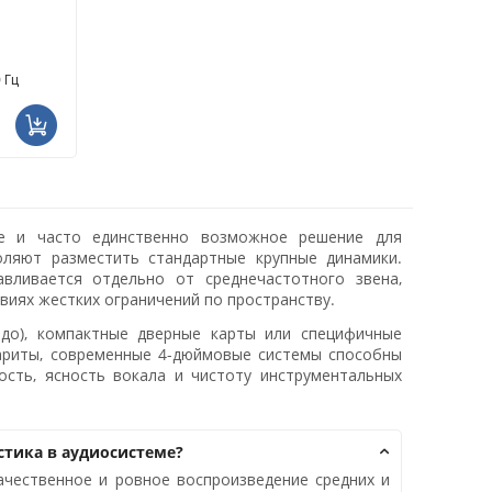
 Гц
ое и часто единственно возможное решение для
оляют разместить стандартные крупные динамики.
авливается отдельно от среднечастотного звена,
виях жестких ограничений по пространству.
до), компактные дверные карты или специфичные
ариты, современные 4-дюймовые системы способны
ость, ясность вокала и чистоту инструментальных
стика в аудиосистеме?
ачественное и ровное воспроизведение средних и