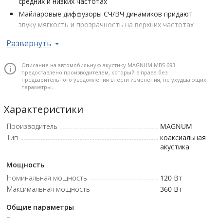
средних и низких частотах
Майларовые диффузоры СЧ/ВЧ динамиков придают
звуку мягкость и прозрачность на верхних частотах
Высокая чувствительность 92 дБ - отличное звучание
Развернуть
даже без мощного усилителя
Встроенный кроссовер первого порядка и защитный
Описание на автомобильную акустику MAGNUM MBS 693
чехол магнита - для удобства установки и стабильной
предоставлено производителем, который в праве без
предварительного уведомления внести изменения, не ухудшающих
работы
параметры.
Установочный размер: 6x9 дйюмов (15x24 см) • Материал СЧ/
Характеристики
ВЧ излучателей: майлар • Диаметр звуковой катушки: 1,0
дюйма (2,5 см) • Сопротивление: 4 Ом • Мощность RMS: 120 Ватт
Производитель
MAGNUM
• Мощность MAX: 360 Ватт • Чувствительность: 92 дБ •
Тип
коаксиальная
Частота: 42 Гц – 20000 Гц
акустика
Мощность
Номинальная мощность
120
Вт
Максимальная мощность
360
Вт
Общие параметры