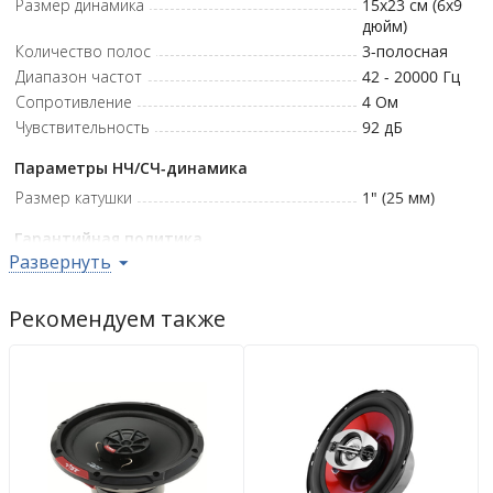
Размер динамика
15x23 см (6x9
дюйм)
Количество полос
3
-полосная
Диапазон частот
42 - 20000
Гц
Сопротивление
4
Ом
Чувствительность
92
дБ
Параметры НЧ/СЧ-динамика
Размер катушки
1" (25 мм)
Гарантийная политика
Развернуть
Возврат
14 дн.
Гарантия
12 мес.
Рекомендуем также