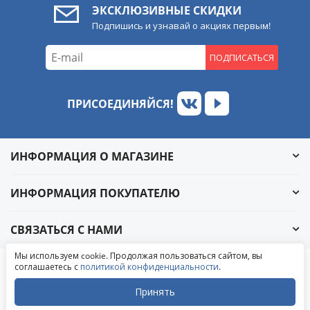
ЭКСКЛЮЗИВНЫЕ СКИДКИ
Подпишись и узнавай о акциях первым!
ПОДПИСАТЬСЯ
ПРИСОЕДИНЯЙСЯ!
ИНФОРМАЦИЯ О МАГАЗИНЕ
ИНФОРМАЦИЯ ПОКУПАТЕЛЮ
СВЯЗАТЬСЯ С НАМИ
Обратный звонок
Мы используем cookie. Продолжая пользоваться сайтом, вы
Написать в ВКонтакте
соглашаетесь с
политикой конфиденциальности
.
© 2004-2026 «УралАвтоСаунд»
Написать в MAX
Написать в WhatsApp
Принять
Написать в Telegram