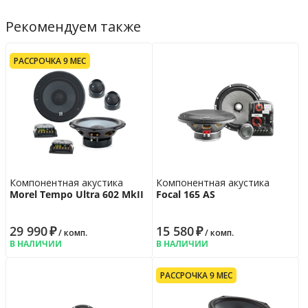
корпуса: Алюминий • Магнитная система: Неодим • Частотный
Рекомендуем также
Параметры ВЧ-динамика
диапазон: 1200 Гц – 22 кГц
Материал диффузора
шелк
Материал магнита
неодимовый
РАССРОЧКА 9 МЕС
Установочные размеры
Монтажная глубина
61
мм
Монтажный диаметр
165
мм
Гарантийная политика
Возврат
14 дн.
Гарантия
12 мес.
Компонентная акустика
Компонентная акустика
Morel Tempo Ultra 602 MkII
Focal 165 AS
29 990
₽
15 580
₽
/ комп.
/ комп.
В НАЛИЧИИ
В НАЛИЧИИ
РАССРОЧКА 9 МЕС