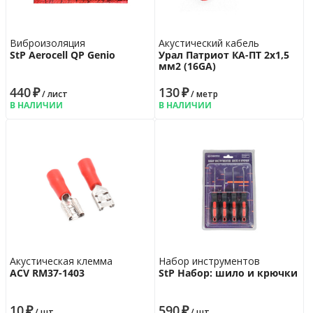
Виброизоляция
Акустический кабель
StP Aerocell QP Genio
Урал Патриот КА-ПТ 2х1,5
мм2 (16GA)
440
₽
130
₽
/ лист
/ метр
В НАЛИЧИИ
В НАЛИЧИИ
Акустическая клемма
Набор инструментов
ACV RM37-1403
StP Набор: шило и крючки
10
₽
590
₽
/ шт.
/ шт.