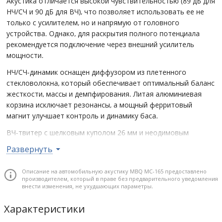
Акустика отличается высокой чувствительностью (89 дБ для
НЧ/СЧ и 90 дБ для ВЧ), что позволяет использовать ее не
только с усилителем, но и напрямую от головного
устройства. Однако, для раскрытия полного потенциала
рекомендуется подключение через внешний усилитель
мощности.
НЧ/СЧ-динамик оснащен диффузором из плетенного
стекловолокна, который обеспечивает оптимальный баланс
жесткости, массы и демпфирования. Литая алюминиевая
корзина исключает резонансы, а мощный ферритовый
магнит улучшает контроль и динамику баса.
ВЧ-твитер с шелковым куполом 26 мм и неодимовым
магнитом обеспечивает чистое, мягкое и точное
Развернуть
воспроизведение высоких частот. Алюминиевый корпус
твитера снижает резонансную частоту, а защитная
Описание на автомобильную акустику MBQ MC-165 предоставлено
звукопрозрачная металлическая сетка предотвращает
производителем, который в праве без предварительного уведомления
повреждения.
внести изменения, не ухудшающих параметры.
Почему стоит купить
Характеристики
Премиальное Hi-Fi звучание с высокой детализацией и