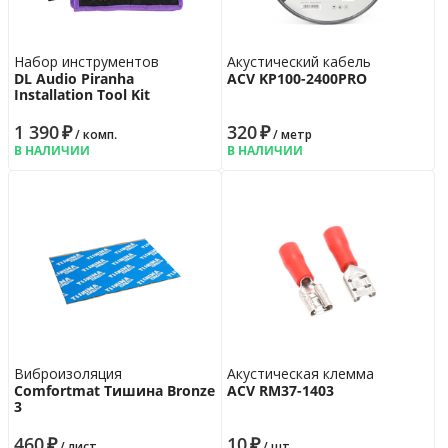
Набор инструментов
Акустический кабель
DL Audio Piranha
ACV KP100-2400PRO
Installation Tool Kit
1 390
₽
320
₽
/ комп.
/ метр
В НАЛИЧИИ
В НАЛИЧИИ
Виброизоляция
Акустическая клемма
Comfortmat Тишина Bronze
ACV RM37-1403
3
460
₽
10
₽
/ лист
/ шт.