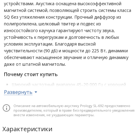
устройствами. Акустика оснащена высокоэффективной
магнитной системой, позволяющей строить системы класса
SQ без утяжеления конструкции. Прочный диффузор из
полипропилена, шелковый твитер и подвес из
износостойкого каучука гарантируют чистоту звука,
устойчивость к перегрузкам и долговечность в любых
условиях эксплуатации. Благодаря высокой
чувствительности (90 дБ) и мощности до 225 Вт, динамики
обеспечивают насыщенное звучание и отличную динамику
даже от штатной магнитолы.
Почему стоит купить
Широкий частотный диапазон 45–20 000 Гц с хорошей
детализацией на всех уровнях громкости – от глубоких
Развернуть
басов до чистых верхов.
Высокая мощность: 115 Вт RMS / 225 Вт Peak – для
Описание на автомобильную акустику Prology SL-692 предоставлено
производителем, который в праве без предварительного уведомления
уверенного звучания в любых условиях.
внести изменения, не ухудшающих параметры.
Шелковый твитер и полипропиленовый НЧ-диффузор
обеспечивают мягкое, натуральное звучание без
Характеристики
искажений.