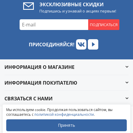
ЭКСКЛЮЗИВНЫЕ СКИДКИ
Подпишись и узнавай о акциях первым!
ПОДПИСАТЬСЯ
ПРИСОЕДИНЯЙСЯ!
ИНФОРМАЦИЯ О МАГАЗИНЕ
ИНФОРМАЦИЯ ПОКУПАТЕЛЮ
СВЯЗАТЬСЯ С НАМИ
Обратный звонок
Мы используем cookie. Продолжая пользоваться сайтом, вы
Написать в ВКонтакте
соглашаетесь с
политикой конфиденциальности
.
© 2004-2026 «УралАвтоСаунд»
Написать в MAX
Написать в WhatsApp
Принять
Написать в Telegram