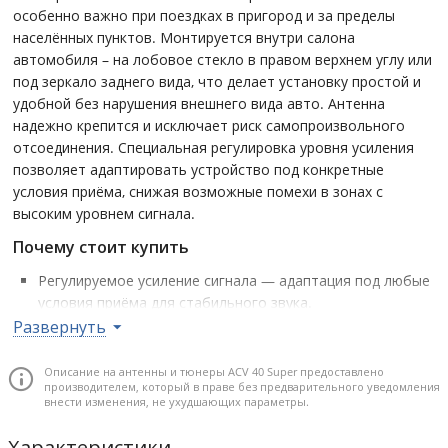
особенно важно при поездках в пригород и за пределы
населённых пунктов. Монтируется внутри салона
автомобиля – на лобовое стекло в правом верхнем углу или
под зеркало заднего вида, что делает установку простой и
удобной без нарушения внешнего вида авто. Антенна
надежно крепится и исключает риск самопроизвольного
отсоединения. Специальная регулировка уровня усиления
позволяет адаптировать устройство под конкретные
условия приёма, снижая возможные помехи в зонах с
высоким уровнем сигнала.
Почему стоит купить
Регулируемое усиление сигнала — адаптация под любые
условия приёма для стабильного звука.
Развернуть
Металлические приёмные элементы — качественный и
уверенный приём даже вдали от города.
Описание на антенны и тюнеры ACV 40 Super предоставлено
Удобная внутренняя установка на стекло — без
производителем, который в праве без предварительного уведомления
нарушения дизайна и без сверлений.
внести изменения, не ухудшающих параметры.
Надёжное крепление исключает риск отсоединения при
Характеристики
вибрациях или неровной дороге.