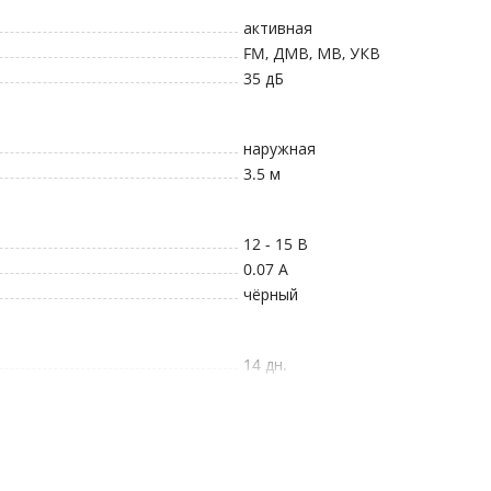
активная
FM, ДМВ, МВ, УКВ
35
дБ
наружная
3.5
м
12 - 15
В
0.07 А
чёрный
14 дн.
12 мес.