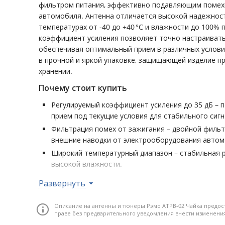
фильтром питания, эффективно подавляющим помех
автомобиля. Антенна отличается высокой надежнос
температурах от -40 до +40 °C и влажности до 100% п
коэффициент усиления позволяет точно настраивать
обеспечивая оптимальный прием в различных услови
в прочной и яркой упаковке, защищающей изделие п
хранении.
Почему стоит купить
Регулируемый коэффициент усиления до 35 дБ – 
прием под текущие условия для стабильного сигн
Фильтрация помех от зажигания – двойной филь
внешние наводки от электрооборудования автом
Широкий температурный диапазон – стабильная ра
высокой влажности.
Низкий уровень шумов (до 1,7 дБ) – высокое кач
Развернуть
искажениями сигнала.
Универсальная поляризация (вертикальная/горизо
Описание на антенны и тюнеры Рэмо АТРВ-02 Чайка предос
установки и стабильный прием в различных напра
праве без предварительного уведомления внести изменени