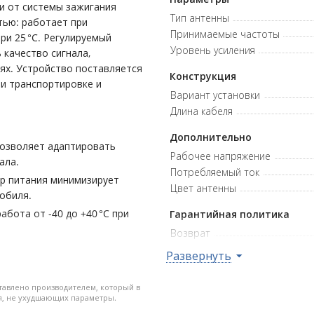
и от системы зажигания
Тип антенны
тью: работает при
Принимаемые частоты
ри 25 °C. Регулируемый
Уровень усиления
 качество сигнала,
ях. Устройство поставляется
Конструкция
ри транспортировке и
Вариант установки
Длина кабеля
Дополнительно
позволяет адаптировать
Рабочее напряжение
ала.
Потребляемый ток
тр питания минимизирует
Цвет антенны
обиля.
бота от -40 до +40 °C при
Гарантийная политика
Возврат
ество приема с минимальными
Гарантия
Развернуть
нтальная) – гибкость
тавлено производителем, который в
влениях.
я, не ухудшающих параметры.