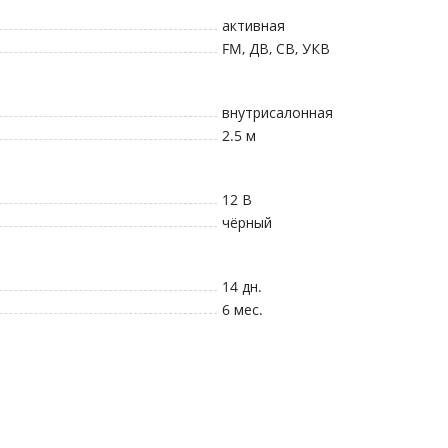
активная
FM, ДВ, СВ, УКВ
внутрисалонная
2.5
м
12
В
чёрный
14 дн.
6 мес.