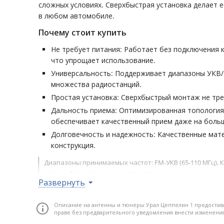
сложных условиях. Сверхбыстрая установка делает 
в любом автомобиле.
Почему стоит купить
Не требует питания: Работает без подключения к
что упрощает использование.
Универсальность: Поддерживает диапазоны УКВ
множества радиостанций.
Простая установка: Сверхбыстрый монтаж не тре
Дальность приема: Оптимизированная топология
обеспечивает качественный прием даже на больш
Долговечность и надежность: Качественные мат
конструкция.
Диапазоны принимаемых частот: FM-УКВ (65-110 МГц), КВ,
метра • Тип: активная внутрисалонная
Развернуть
Описание на антенны и тюнеры Урал Цеппелин 1 предостав
праве без предварительного уведомления внести изменени