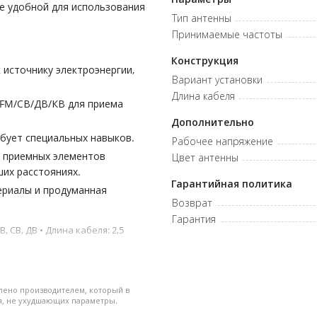
ее удобной для использования
Тип антенны
Принимаемые частоты
Конструкция
 источнику электроэнергии,
Вариант установки
Длина кабеля
/FM/СВ/ДВ/КВ для приема
Дополнительно
бует специальных навыков.
Рабочее напряжение
 приемных элементов
Цвет антенны
их расстояниях.
Гарантийная политика
ериалы и продуманная
Возврат
Гарантия
 СВ, ДВ • Длина кабеля: 2,5
лено производителем, который в
я, не ухудшающих параметры.