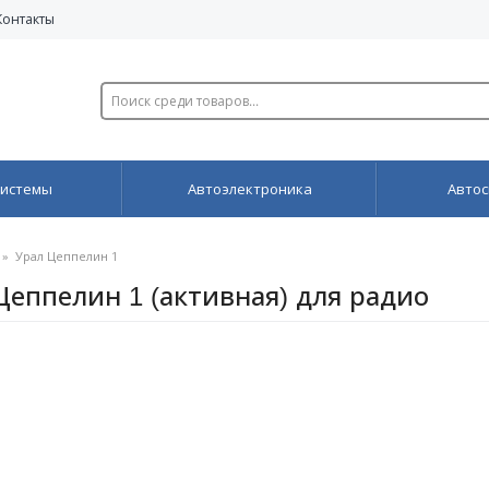
Контакты
системы
Автоэлектроника
Автос
»
Урал Цеппелин 1
еппелин 1 (активная) для радио