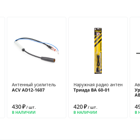
а для радио
Антенный усилитель
Наружная радио антенна
Ав
ACV AD12-1607
Триада ВА 60-01
У
AВ
430
₽
420
₽
4
/ шт.
/ шт.
В НАЛИЧИИ
В НАЛИЧИИ
В 