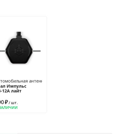
томобильная антенна для радио
рал Импульс
-12A лайт
90
₽
/ шт.
НАЛИЧИИ