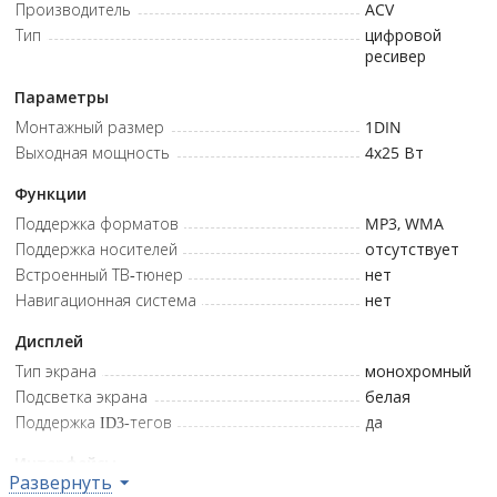
Производитель
ACV
Тип
цифровой
ресивер
Параметры
Монтажный размер
1DIN
Выходная мощность
4x25
Вт
Функции
Поддержка форматов
MP3, WMA
Поддержка носителей
отсутствует
Встроенный ТВ-тюнер
нет
Навигационная система
нет
Дисплей
Тип экрана
монохромный
Подсветка экрана
белая
Поддержка ID3-тегов
да
Интерфейсы
Развернуть
Наличие USB порта
да