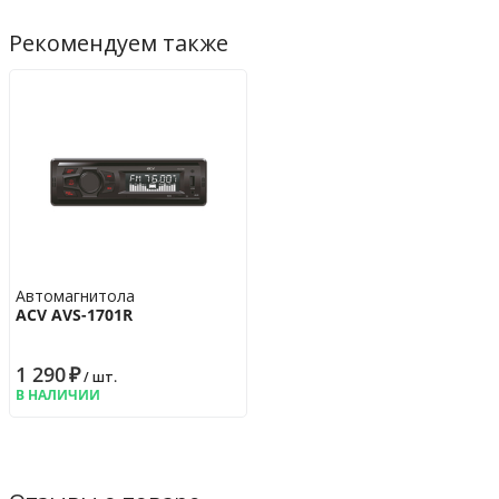
Наличие AUX входа
да, на передней
Рекомендуем также
панели
Наличие модуля Bluetooth
нет
Линейные выходы
1 пара
Гарантийная политика
Возврат
14 дн.
Гарантия
12 мес.
Автомагнитола
ACV AVS-1701R
1 290
₽
/ шт.
В НАЛИЧИИ