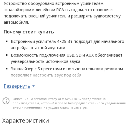
Устройство оборудовано встроенным усилителем,
эквалайзером и линейным RCA-выходом, что позволяет
подключать внешний усилитель и расширять аудиосистему
автомобиля.
Почему стоит купить
Встроенный усилитель 4×25 Вт подходит для начального
апгрейда штатной акустики
Возможность подключения USB, SD и AUX обеспечивает
универсальность источников звука
Эквалайзер с 5 пресетами и пользовательским режимом
позволяет настроить звук под себя
RCA-выход позволяет подключить внешний усилитель и
Развернуть
расширить аудиосистему
Удобное управление и информативный VA LCD-дисплей
Описание на автомагнитолу ACV AVS-1701G предоставлено
обеспечивают комфорт в эксплуатации
производителем, который в праве без предварительного уведомления
внести изменения, не ухудшающих параметры.
Характеристики