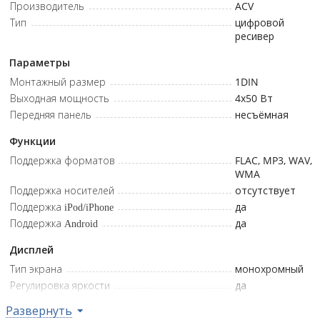
Производитель
ACV
Тип
цифровой
ресивер
Параметры
Монтажный размер
1DIN
Выходная мощность
4x50
Вт
Передняя панель
несъёмная
Функции
Поддержка форматов
FLAC, MP3, WAV,
WMA
Поддержка носителей
отсутствует
Поддержка iPod/iPhone
да
Поддержка Android
да
Дисплей
Тип экрана
монохромный
Регулировка яркости
да
Кириллические символы
да
Развернуть