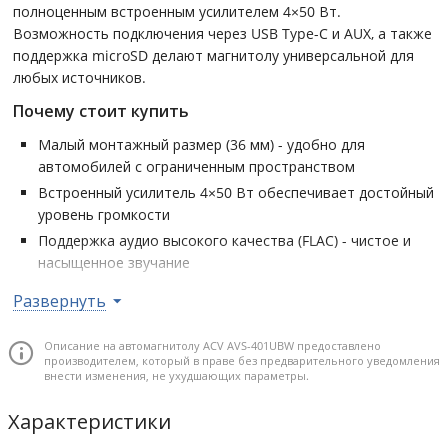
полноценным встроенным усилителем 4×50 Вт.
Возможность подключения через USB Type-C и AUX, а также
поддержка microSD делают магнитолу универсальной для
любых источников.
Почему стоит купить
Малый монтажный размер (36 мм) - удобно для
автомобилей с ограниченным пространством
Встроенный усилитель 4×50 Вт обеспечивает достойный
уровень громкости
Поддержка аудио высокого качества (FLAC) - чистое и
насыщенное звучание
Bluetooth 5.0 - стабильное соединение для звонков и
Развернуть
музыки
USB Type-C с зарядкой до 2.1А - удобно для современных
Описание на автомагнитолу ACV AVS-401UBW предоставлено
гаджетов
производителем, который в праве без предварительного уведомления
внести изменения, не ухудшающих параметры.
Характеристики