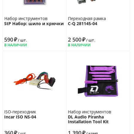
Набор инструментов
Переходная рамка
StP Набор: шило и крючки
C-Q 281145-04
590
₽
2 500
₽
/ шт.
/ шт.
В НАЛИЧИИ
В НАЛИЧИИ
ISO-переходник
Набор инструментов
Incar ISO NS-04
DL Audio Piranha
Installation Tool Kit
360
₽
1 390
₽
/ шт.
/ комп.