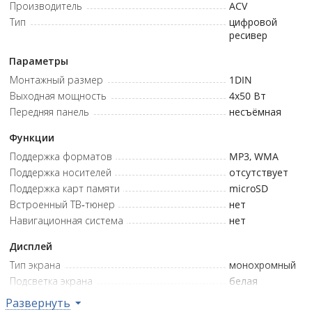
Производитель
ACV
поддерживает зарядку устройств током до 2.1 А.
Тип
цифровой
Эквалайзер с четырьмя предустановками и
ресивер
пользовательской настройкой НЧ/ВЧ (±8 дБ) позволяет
адаптировать звучание под конкретную акустику и вкусы
Параметры
водителя.
Монтажный размер
1DIN
Широкоформатный VA LCD-дисплей и поддержка ID3-
Выходная мощность
4x50
Вт
тегов делают навигацию по музыкальным трекам
Передняя панель
несъёмная
интуитивно понятной и визуально удобной.
Функции
Поддержка форматов
MP3, WMA
Поддержка носителей
отсутствует
Поддержка карт памяти
microSD
Встроенный ТВ-тюнер
нет
Навигационная система
нет
Дисплей
Тип экрана
монохромный
Подсветка экрана
белая
Поддержка ID3-тегов
да
Развернуть