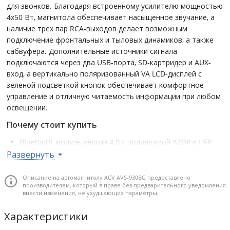
для звонков. Благодаря встроенному усилителю мощностью
4x50 Вт, магнитола обеспечивает насыщенное звучание, а
наличие трех пар RCA-выходов делает возможным
подключение фронтальных и тыловых динамиков, а также
сабвуфера. Дополнительные источники сигнала
подключаются через два USB-порта, SD-картридер и AUX-
вход, а вертикально поляризованный VA LCD-дисплей с
зеленой подсветкой кнопок обеспечивает комфортное
управление и отличную читаемость информации при любом
освещении.
Почему стоит купить
Bluetooth-модуль версии 4.0 с поддержкой A2DP и HFP
обеспечивает беспроводное воспроизведение музыки и
Развернуть
безопасное общение во время вождения.
Три пары RCA-выходов позволяют построить
Описание на автомагнитолу ACV AVS-930BG предоставлено
производителем, который в праве без предварительного уведомления
полноценную аудиосистему с подключением сабвуфера и
внести изменения, не ухудшающих параметры.
отдельных усилителей.
Два USB-порта и SD-картридер предоставляют гибкость
Характеристики
в выборе источников звука, а один из USB-разъёмов