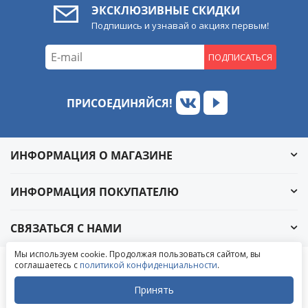
ЭКСКЛЮЗИВНЫЕ СКИДКИ
Подпишись и узнавай о акциях первым!
ПОДПИСАТЬСЯ
ПРИСОЕДИНЯЙСЯ!
ИНФОРМАЦИЯ О МАГАЗИНЕ
ИНФОРМАЦИЯ ПОКУПАТЕЛЮ
СВЯЗАТЬСЯ С НАМИ
Обратный звонок
Мы используем cookie. Продолжая пользоваться сайтом, вы
Написать в ВКонтакте
соглашаетесь с
политикой конфиденциальности
.
© 2004-2026 «УралАвтоСаунд»
Написать в MAX
Написать в WhatsApp
Принять
Написать в Telegram