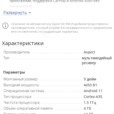
приложений, поддержка CarPlay и Android Auto без
ограничений.
Развернуть
Высокое качество изображения – 9" IPS-дисплей с
разрешением 1280×720 и мультитач-управлением.
Описание на автомагнитолу Aspect AV-R94 (9 дюймов) предоставлено
Максимальная совместимость – поддержка камер AHD
производителем, который в праве без предварительного уведомления
1080p, фронтальных и тыловых, внешнего микрофона и
внести изменения, не ухудшающих параметры.
рулевых кнопок.
Характеристики
Расширенные аудионастройки – 32-полосный эквалайзер,
фильтры ВЧ/НЧ, временные коррекции и 3 RCA выхода.
Производитель
Aspect
Стабильная связь и интернет – встроенные модули Wi-Fi
Тип
мультимедийный
2.4/5 ГГц и Bluetooth 5.0 обеспечивают быстрый обмен
ресивер
данными и подключение устройств.
Параметры
Монтажный размер
9 дюйм
Выходная мощность
4x50
Вт
Операционная система
Android 11
Тип процессора
Cortex-A35
Частота процессора
1.5
ГГц
Объём оперативной памяти
4 Гб