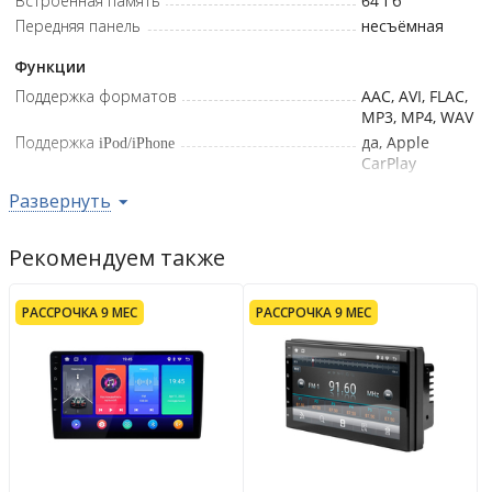
Встроенная память
64
Гб
Передняя панель
несъёмная
Функции
Поддержка форматов
AAC, AVI, FLAC,
MP3, MP4, WAV
Поддержка iPod/iPhone
да, Apple
CarPlay
Поддержка Android
да, Android
Развернуть
Auto
Встроенный ТВ-тюнер
да
Рекомендуем также
Навигационная система
да
Дисплей
РАССРОЧКА 9 МЕС
РАССРОЧКА 9 МЕС
Тип экрана
сенсорный,
многоцветный
Разрешение
1280x720
пикс.
Диагональ
9
дюйм
Сенсорный экран
да
Интерфейсы