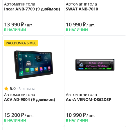
Наличие USB порта
да
Автомагнитола
Автомагнитола
Наличие WiFi
да
Incar ANB-7709 (9 дюймов)
SWAT ANB-7010
Наличие модуля Bluetooth
да
Линейные выходы
3 пары
13 990
₽
10 990
₽
/ шт.
/ шт.
Выход на сабвуфер
да
В НАЛИЧИИ
В НАЛИЧИИ
Подключение камеры
да
РАССРОЧКА 6 МЕС
Настройки звука
Кол-во полос эквалайзера
32
5.0
·
3 отзыва
Автомагнитола
Автомагнитола
ACV AD-9004 (9 дюймов)
AurA VENOM-D862DSP
15 200
₽
10 990
₽
/ шт.
/ шт.
В НАЛИЧИИ
В НАЛИЧИИ