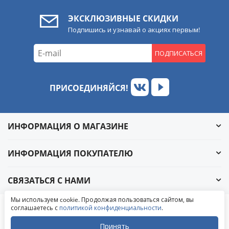
ЭКСКЛЮЗИВНЫЕ СКИДКИ
Подпишись и узнавай о акциях первым!
ПОДПИСАТЬСЯ
ПРИСОЕДИНЯЙСЯ!
ИНФОРМАЦИЯ О МАГАЗИНЕ
ИНФОРМАЦИЯ ПОКУПАТЕЛЮ
СВЯЗАТЬСЯ С НАМИ
Обратный звонок
Мы используем cookie. Продолжая пользоваться сайтом, вы
Написать в ВКонтакте
соглашаетесь с
политикой конфиденциальности
.
© 2004-2026 «УралАвтоСаунд»
Написать в MAX
Написать в WhatsApp
Принять