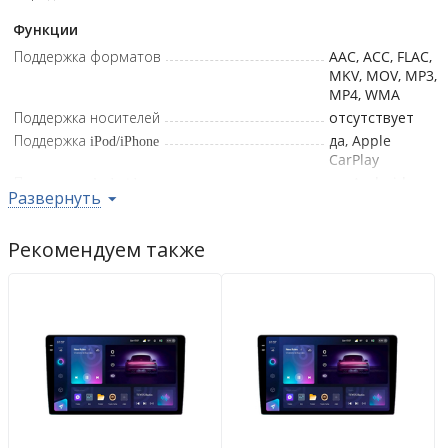
Функции
Поддержка форматов
AAC, ACC, FLAC,
MKV, MOV, MP3,
MP4, WMA
Поддержка носителей
отсутствует
Поддержка iPod/iPhone
да, Apple
CarPlay
Поддержка Android
да, Android
Развернуть
Auto
Встроенный ТВ-тюнер
да
Рекомендуем также
Навигационная система
да
Дисплей
Тип экрана
сенсорный,
многоцветный
Разрешение
2000x1200
пикс.
Диагональ
9
дюйм
Сенсорный экран
да
Интерфейсы