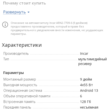
Почему стоит купить
QLED-дисплей 9" с высоким разрешением 2000×1200
Развернуть
обеспечивает превосходную яркость и чёткость
изображения в любых условиях освещения.
Описание на автомагнитолу Incar ARN2-7709-6 (9 дюймов)
предоставлено производителем, который в праве без
Мощный звук с усилителем TDA7851 MOSFET и DSP
предварительного уведомления внести изменения, не ухудшающих
процессором AK7604, а также возможностью
параметры.
подключения до 8 RCA-выходов для создания
Характеристики
качественной аудиосистемы.
Современная операционная система Android 13 с
Производитель
Incar
поддержкой Wi-Fi, 4G и Bluetooth 5.2 открывает доступ к
Тип
мультимедийный
широкому функционалу и онлайн-сервисам.
ресивер
Поддержка CarPlay и Android Auto делает
Параметры
взаимодействие со смартфоном максимально
безопасным и удобным во время вождения.
Монтажный размер
9 дюйм
Выходная мощность
Навигационный модуль с внешней антенной и поддержка
4x55
Вт
передней/задней камеры упрощают ориентирование и
Операционная система
Android 13
парковку.
Объём оперативной памяти
6
Встроенная память
128
Гб
Передняя панель
несъёмная