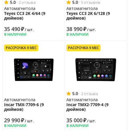
5.0
·
5.0
·
2 отзыва
5 отзывов
Наличие USB порта
да, на задней
Автомагнитола
Автомагнитола
панели
Teyes CC3 2K 4/64 (9
Teyes CC3 2K 6/128 (9
Наличие WiFi
да
дюймов)
дюймов)
Наличие модуля Bluetooth
да
35 490
₽
38 990
₽
/ шт.
/ шт.
Выход на сабвуфер
да
В НАЛИЧИИ
В НАЛИЧИИ
Настройки звука
РАССРОЧКА 9 МЕС
РАССРОЧКА 9 МЕС
Временные задержки
да
Тюнер
Радиотюнер
AM, FM
Предустановок FM/AM
18
Гарантийная политика
Возврат
14 дн.
5.0
·
2 отзыва
Автомагнитола
Автомагнитола
Гарантия
12 мес.
Incar TMX-7709-6 (9
Incar TMX2-7709-4 (9
дюймов)
дюймов)
29 990
₽
35 000
₽
/ шт.
/ шт.
В НАЛИЧИИ
В НАЛИЧИИ