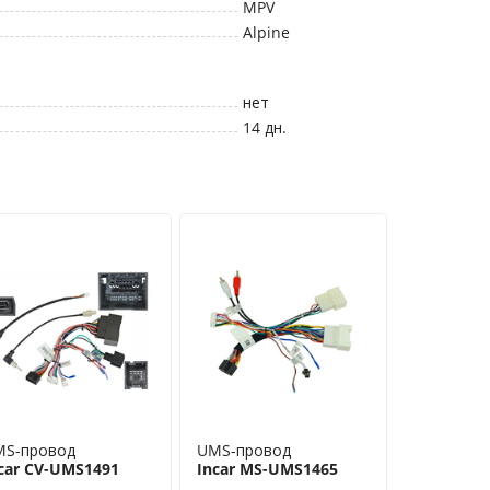
MPV
Alpine
нет
14 дн.
MS-провод
UMS-провод
car CV-UMS1491
Incar MS-UMS1465