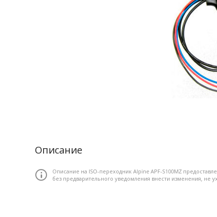
Описание
Описание на ISO-переходник Alpine APF-S100MZ предоставл
без предварительного уведомления внести изменения, не 