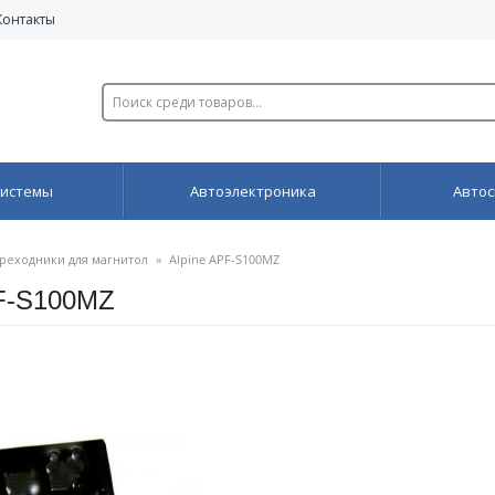
Контакты
системы
Автоэлектроника
Автос
реходники для магнитол
»
Alpine APF-S100MZ
PF-S100MZ