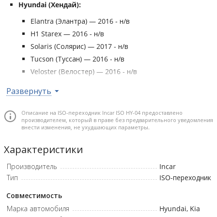
Hyundai (Хендай):
Elantra (Элантра) — 2016 - н/в
H1 Starex — 2016 - н/в
Solaris (Солярис) — 2017 - н/в
Tucson (Туссан) — 2016 - н/в
Veloster (Велостер) — 2016 - н/в
KIA (КИА):
Развернуть
Carens (Каренс) — 2017 - н/в
Описание на ISO-переходник Incar ISO HY-04 предоставлено
Ceed (Сид) — 2017 - н/в
производителем, который в праве без предварительного уведомления
внести изменения, не ухудшающих параметры.
Cerato (Серато) — 2017 - н/в
Optima (Оптима) — 2017 - н/в
Характеристики
Picanto (Пиканто) — 2017 - н/в
Производитель
Incar
Rio (Рио) — 2017 - н/в
Тип
ISO-переходник
Soul (Соул) — 2017 - н/в
Sportage (Спортейдж) — 2017 - н/в
Совместимость
Марка автомобиля
Hyundai, Kia