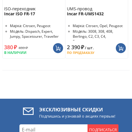
ISO-переходник
UMS-провод
Incar ISO FR-17
Incar FR-UMS1432
Марка: Citroen, Peugeot
Марка: Citroen, Opel, Peugeot
Модель: Dispatch, Expert,
Модель: 3008, 308, 408,
Jumpy, Spacetourer, Traveller
Berlingo, C2, C3, C4,
Spacetourer...
380
₽
2 390
₽
CAN-модуль: в комплекте
480
₽
/ шт.
В НАЛИЧИИ
ПО ПРЕДЗАКАЗУ
ЭКСКЛЮЗИВНЫЕ СКИДКИ
Подпишись и узнавай о акциях первым!
ПОДПИСАТЬСЯ