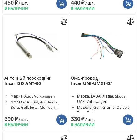
450
₽
440
₽
/ шт.
/ шт.
В НАЛИЧИИ
В НАЛИЧИИ
Антенный переходник
UMS-провод
Incar ISO ANT-00
Incar UNI-UMS1421
Марка: Audi, Volkswagen
Марка: LADA (Лада), Skoda,
UAZ, Volkswagen
Модель: A3, A4, A6, Beetle,
Bora, Golf, Jetta, Multivan, ...
Модель: Golf, Granta, Octavia
Tour, Patriot
690
₽
330
₽
/ шт.
/ шт.
В НАЛИЧИИ
В НАЛИЧИИ