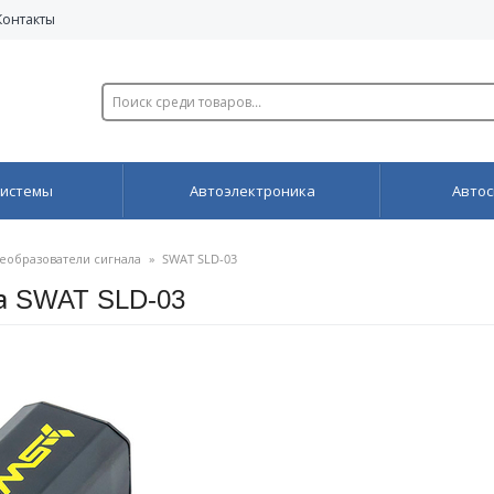
Контакты
системы
Автоэлектроника
Автос
еобразователи сигнала
»
SWAT SLD-03
а SWAT SLD-03