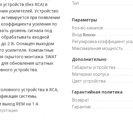
Тип
 устройств (без RCA) в
ения усилителей. Устройство
 активируется при появлении
Параметры
у коэффициента усиления по
Кол-во каналов
вать уровень сигнала под
Вход Remote
н обрабатывать входной
Регулировка коэффициент уси
A до 2 В. Оснащён выходом
Максимальная мощность
го усилителя. Компактные
ля скрытого монтажа. SWAT
Дополнительно
е для обновления штатных
Габариты устройства
вного устройства.
Материал корпуса
Цвет устройства
головного устройства в RCA,
Гарантийная политика
ификации системы.
Возврат
и выход REM на 1 А
Гарантия
луатации.
яет точно настроить баланс
 стабильный RCA-сигнал с