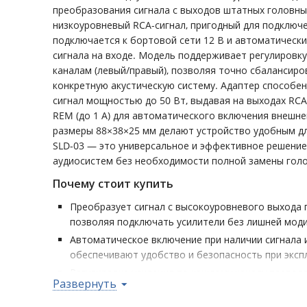
преобразования сигнала с выходов штатных головных
низкоуровневый RCA-сигнал, пригодный для подключ
подключается к бортовой сети 12 В и автоматически
сигнала на входе. Модель поддерживает регулировк
каналам (левый/правый), позволяя точно сбалансиро
конкретную акустическую систему. Адаптер способе
сигнал мощностью до 50 Вт, выдавая на выходах RC
REM (до 1 А) для автоматического включения внешне
размеры 88×38×25 мм делают устройство удобным д
SLD-03 — это универсальное и эффективное решени
аудиосистем без необходимости полной замены голо
Почему стоит купить
Преобразует сигнал с высокоуровневого выхода 
позволяя подключать усилители без лишней мод
Автоматическое включение при наличии сигнала 
обеспечивают удобство и безопасность при эксп
Регулировка усиления по каждому каналу позвол
Развернуть
звучания между левым и правым каналом.
Выдерживает входную нагрузку до 50 Вт и выдаёт