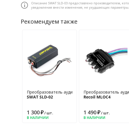
Описание SWAT SLD-03 предоставлено производителем, кото
напряжением до 2 В для качественного звука.
уведомления внести изменения, не ухудшающих параметры
Компактный корпус и питание от 12 В делают ус
даже в ограниченном пространстве.
Рекомендуем также
Преобразователь аудиосигнала
Преобразователь ауди
SWAT SLD-02
Recoil MLOC4
1 300
₽
1 490
₽
/ шт.
/ шт.
В НАЛИЧИИ
В НАЛИЧИИ