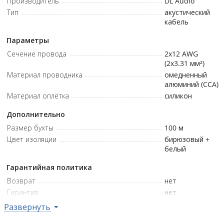
Производитель
DL Audio
электрические характеристики и совместимость с
Тип
акустический
профессиональной техникой.
кабель
Прочная конструкция делает кабель надёжным выбором
Параметры
для длительной эксплуатации в автомобильных
Сечение провода
2x12 AWG
инсталляциях.
(2x3.31 мм²)
Материал проводника
омедненный
алюминий (CCA)
Материал оплётка
силикон
Дополнительно
Размер бухты
100
м
Цвет изоляции
бирюзовый +
белый
Гарантийная политика
Возврат
нет
Гарантия
нет
Развернуть