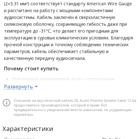
(2×3.31 мм²) соответствует стандарту American Wire Gauge
и рассчитано на работу с мощными компонентами
аудиосистемы. Кабель заключён в сверхэластичную
силиконовую оболочку, сохраняющую гибкость даже при
температуре до -31°C, что делает его пригодным для
эксплуатации в суровых климатических условиях. Благодаря
прочной конструкции и точному соблюдению технических
параметров, кабель обеспечивает стабильную и
качественную передачу аудиосигнала.
Почему стоит купить
Омеднённые алюминиевые жилы с повышенным
содержанием меди обеспечивают надёжную
Развернуть
проводимость при оптимальной цене.
Сечение 12 Ga (2×3.31 мм²) подходит для подключения
Описание на акустический кабель DL Audio Piranha Speaker Cable 12 Ga
предоставлено производителем, который в праве без
мощной акустики с минимальными потерями.
предварительного уведомления внести изменения, не ухудшающих
параметры.
Силиконовая изоляция устойчива к низким
температурам и сохраняет гибкость при -31°C – удобно
Характеристики
монтировать даже в мороз.
Соответствие стандарту AWG гарантирует стабильные